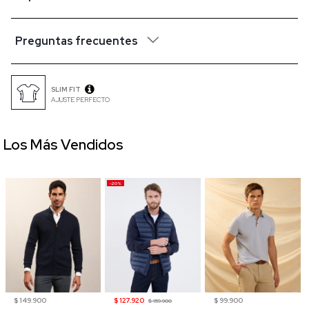
Preguntas frecuentes
SLIM FIT
AJUSTE PERFECTO
Los Más Vendidos
-20%
$ 149.900
$ 127.920
$ 99.900
$ 159.900