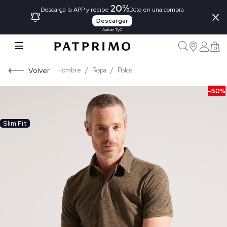
20%
×
Descarga la APP y recibe
Dcto en una compra
Descargar
Aplican TyC
0
Volver
Hombre
Ropa
Polos
-50%
Slim Fit