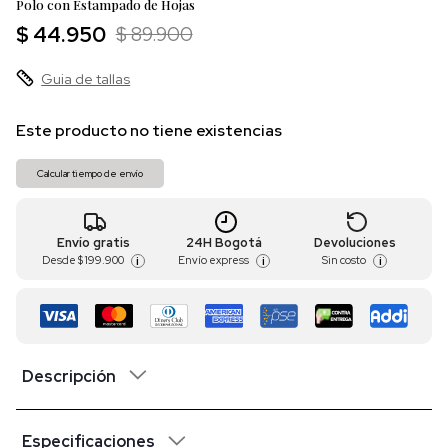
Polo con Estampado de Hojas
$ 44.950
$ 89.900
Guia de tallas
Este producto no tiene existencias
Calcular tiempo de envío
Envío gratis
24H Bogotá
Devoluciones
Desde
$ 199.900
Envío express
Sin costo
i
i
i
Descripción
Especificaciones