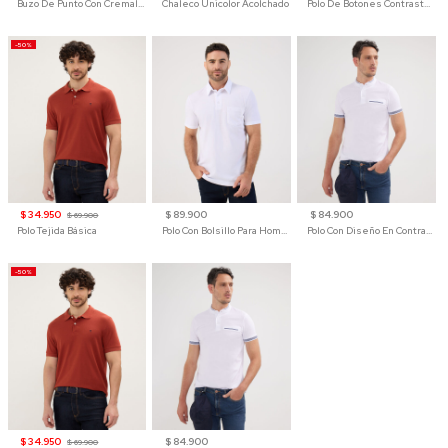
Buzo De Punto Con Cremallera Para Hombre
Chaleco Unicolor Acolchado
Polo De Botones Contraste Para Hombre
-50%
$ 34.950
$ 89.900
$ 84.900
$ 69.900
Polo Tejida Básica
Polo Con Bolsillo Para Hombre
Polo Con Diseño En Contraste
-50%
$ 34.950
$ 84.900
$ 69.900