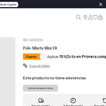
×
licar Cupón
0
REF. 44112496
Polo Silueta Slim Fit
Aplicar
15%Dcto en Primera com
Cupón:
Guia de tallas
Este producto no tiene existencias
Calcular tiempo de envío