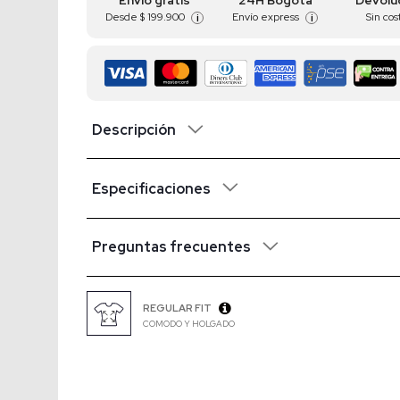
Envío gratis
24H Bogotá
Devolu
Desde
$ 199.900
Envío express
Sin cos
i
i
Descripción
Especificaciones
Preguntas frecuentes
REGULAR FIT
COMODO Y HOLGADO