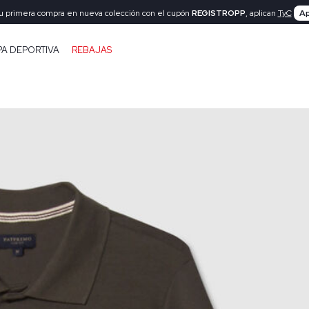
tu primera compra en nueva colección con el cupón
REGISTROPP
, aplican
TyC
Ap
PA DEPORTIVA
REBAJAS