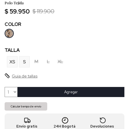
Polo Tejida
$ 59.950
$ 119.900
COLOR
TALLA
M
L
XL
XS
S
Guia de tallas
Agregar
Calcular tiempo de envío
Envío gratis
24H Bogotá
Devoluciones