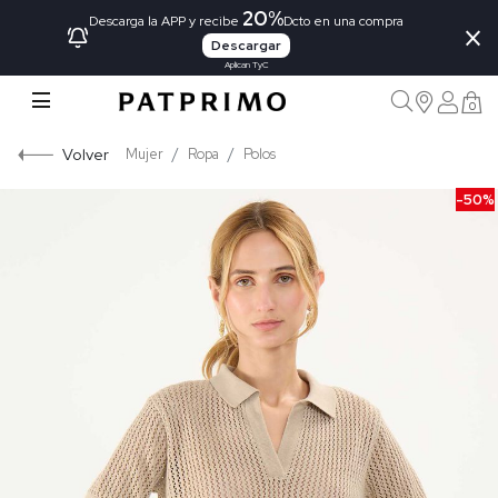
20%
×
Descarga la APP y recibe
Dcto en una compra
Descargar
Aplican TyC
0
Volver
Mujer
Ropa
Polos
-50%