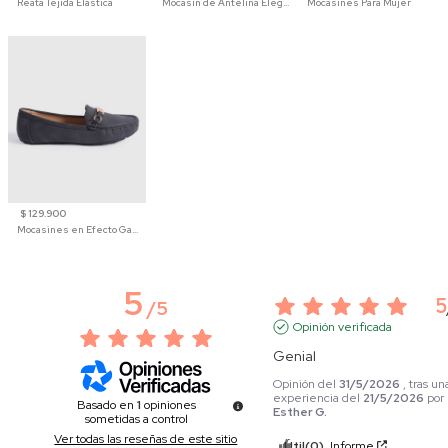
Reata Tejida Elástica
Mocasín de Antelina Elegante con Suela de Contraste Para Hombre
Mocasines Para Mujer
$ 129.900
Mocasines en Efecto Gamuzado Para Mujer
5
5
/
5
Opinión verificada
Genial
Opinión del
31/5/2026
, tras un
experiencia del
21/5/2026
por
Basado en
1
opiniones
Esther G.
sometidas a control
Ver todas las reseñas de este sitio
Útil
(0)
Informe