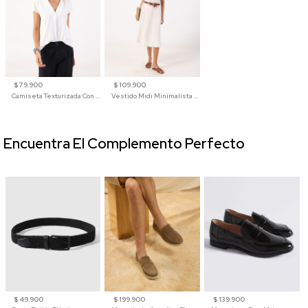
$ 79.900
$ 109.900
Camiseta Texturizada Con Cuello En V Para Mujer
Vestido Midi Minimalista De Silueta Amplia
Encuentra El Complemento Perfecto
$ 49.900
$ 199.900
$ 139.900