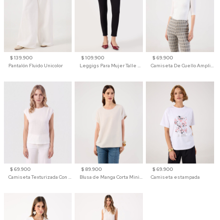
$ 139.900
$ 109.900
$ 69.900
Pantalón Fluido Unicolor
Leggigs Para Mujer Talle Alto Liso
Camiseta De Cuello Amplio Y Manga 3/4 Para Mujer
$ 69.900
$ 89.900
$ 69.900
Camiseta Texturizada Con Hombro Caído Para Mujer
Blusa de Manga Corta Minimalista para Mujer
Camiseta estampada