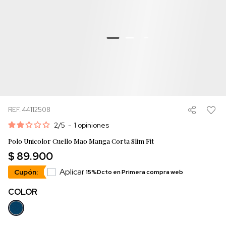
REF. 44112508
2
/
5
-
1
opiniones
Polo Unicolor Cuello Mao Manga Corta Slim Fit
$ 89.900
Aplicar
Cupón:
15%Dcto en Primera compra web
COLOR