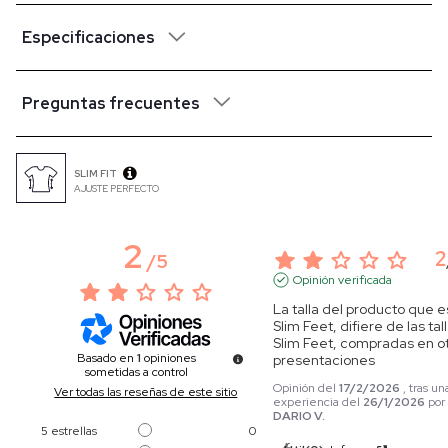
Especificaciones
Preguntas frecuentes
SLIM FIT
AJUSTE PERFECTO
2
2
/
5
Opinión verificada
La talla del producto que es
Slim Feet, difiere de las tall
Slim Feet, compradas en ot
Basado en
1
opiniones
presentaciones
sometidas a control
Opinión del
17/2/2026
, tras un
Ver todas las reseñas de este sitio
experiencia del
26/1/2026
po
DARIO V.
5
estrellas
0