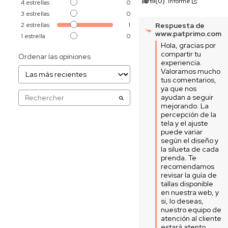
Útil
(0)
Informe
4
estrellas
0
3
estrellas
0
2
estrellas
1
Respuesta de
www.patprimo.com
1
estrella
0
Hola, gracias por 
compartir tu 
Ordenar las opiniones
experiencia. 
Valoramos mucho 
tus comentarios, 
ya que nos 
ayudan a seguir 
mejorando. La 
percepción de la 
tela y el ajuste 
puede variar 
según el diseño y 
la silueta de cada 
prenda. Te 
recomendamos 
revisar la guía de 
tallas disponible 
en nuestra web, y 
si, lo deseas, 
nuestro equipo de 
atención al cliente 
estará atento 