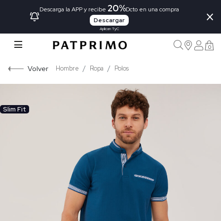
20%
×
Descarga la APP y recibe
Dcto en una compra
Descargar
Aplican TyC
0
Volver
Hombre
Ropa
Polos
Slim Fit