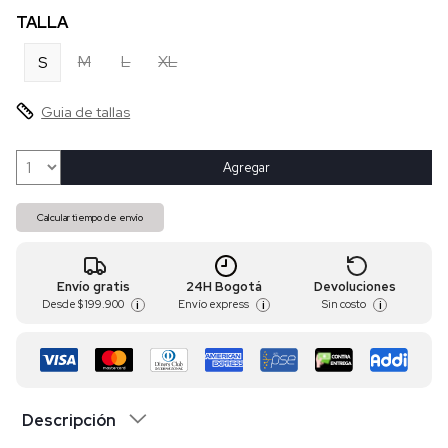
TALLA
M
L
XL
S
Guia de tallas
Agregar
Calcular tiempo de envío
Envío gratis
24H Bogotá
Devoluciones
Desde
$ 199.900
Envío express
Sin costo
i
i
i
Descripción