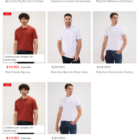
Buzo De Punto Con Cremallera Para Hombre
Chaleco Unicolor Acolchado
Polo De Botones Contraste Para Hombre
-50%
20%Dcto por compras de
$250.000
$ 34.950
$ 89.900
$ 84.900
$ 69.900
Polo Tejida Básica
Polo Con Bolsillo Para Hombre
Polo Con Diseño En Contraste
-50%
20%Dcto por compras de
$250.000
$ 34.950
$ 84.900
$ 69.900