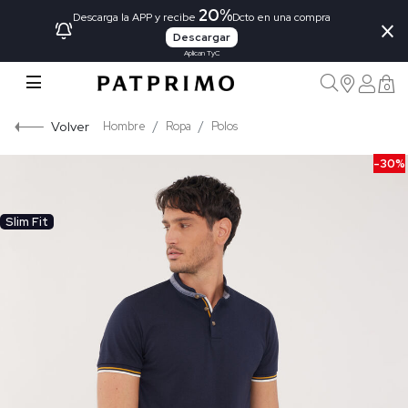
20%
×
Descarga la APP y recibe
Dcto en una compra
Descargar
Aplican TyC
0
Volver
Hombre
Ropa
Polos
-30%
Slim Fit