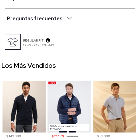
Preguntas frecuentes
REGULAR FIT
COMODO Y HOLGADO
Los Más Vendidos
-20%
20%Dcto por compras de
$250.000
$ 149.900
$ 127.920
$ 99.900
$ 159.900