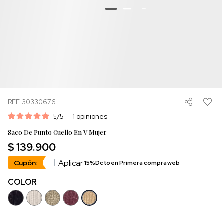
REF. 30330676
5
/
5
-
1
opiniones
Saco De Punto Cuello En V Mujer
$ 139.900
Aplicar
Cupón:
15%Dcto en Primera compra web
COLOR