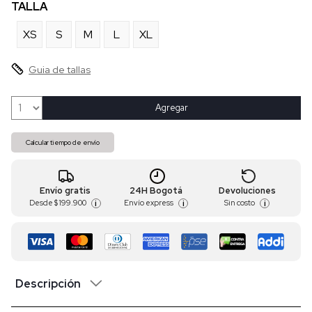
TALLA
XS
S
M
L
XL
Guia de tallas
Agregar
Calcular tiempo de envío
Envío gratis
24H Bogotá
Devoluciones
Desde
$ 199.900
Envío express
Sin costo
i
i
i
Descripción