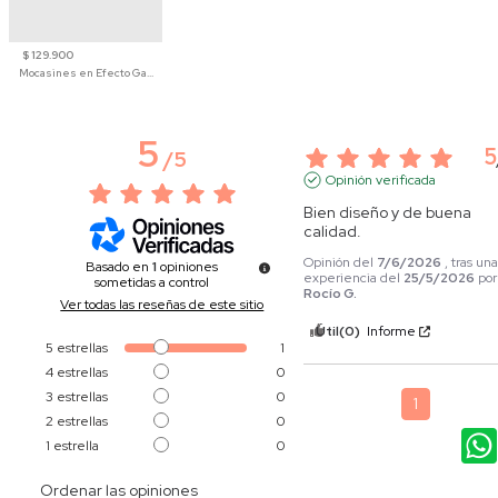
$ 129.900
Mocasines en Efecto Gamuzado Para Mujer
5
5
/
5
Opinión verificada
Bien diseño y de buena 
calidad.
Opinión del
7/6/2026
, tras un
Basado en
1
opiniones
experiencia del
25/5/2026
por
sometidas a control
Rocío G.
Ver todas las reseñas de este sitio
Útil
(0)
Informe
5
estrellas
1
4
estrellas
0
3
estrellas
0
1
2
estrellas
0
1
estrella
0
Ordenar las opiniones