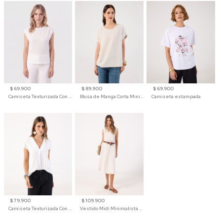
$ 69.900
$ 89.900
$ 69.900
Camiseta Texturizada Con Hombro Caído Para Mujer
Blusa de Manga Corta Minimalista para Mujer
Camiseta estampada
$ 79.900
$ 109.900
Camiseta Texturizada Con Cuello En V Para Mujer
Vestido Midi Minimalista De Silueta Amplia