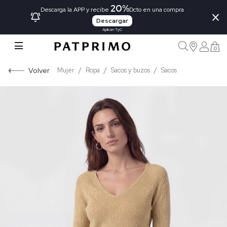
20%
×
Descarga la APP y recibe
Dcto en una compra
Descargar
Aplican TyC
0
Volver
Mujer
Ropa
Sacos y buzos
Sacos