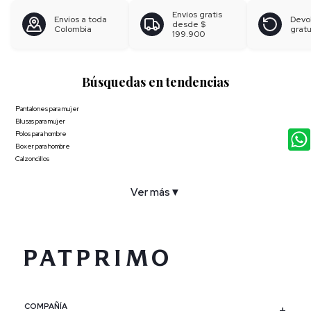
Envíos gratis
Envíos a toda
Devo
desde
$
Colombia
gratu
199.900
Búsquedas en tendencias
Pantalones para mujer
Blusas para mujer
Polos para hombre
Boxer para hombre
Calzoncillos
Ver más
▼
COMPAÑÍA