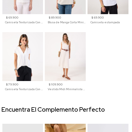
$ 69.900
$ 89.900
$ 69.900
Camiseta Texturizada Con Hombro Caído Para Mujer
Blusa de Manga Corta Minimalista para Mujer
Camiseta estampada
$ 79.900
$ 109.900
Camiseta Texturizada Con Cuello En V Para Mujer
Vestido Midi Minimalista De Silueta Amplia
Encuentra El Complemento Perfecto