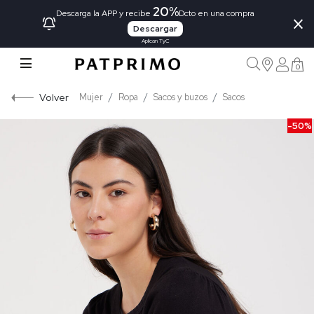
20%
×
Descarga la APP y recibe
Dcto en una compra
Descargar
Aplican TyC
0
Volver
Mujer
Ropa
Sacos y buzos
Sacos
-50%