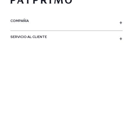
COMPAÑÍA
SERVICIO AL CLIENTE
POLÍTICAS
CONTACTO
SIGUENOS
PAÍS / REGIÓN
Colombia