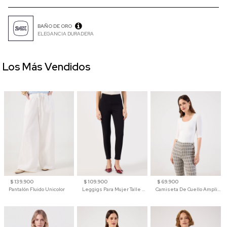
BAÑO DE ORO
ELEGANCIA DURADERA
Los Más Vendidos
$ 139.900
$ 109.900
$ 69.900
Pantalón Fluido Unicolor
Leggigs Para Mujer Talle Alto Liso
Camiseta De Cuello Amplio Y Manga 3/4 Para Mujer