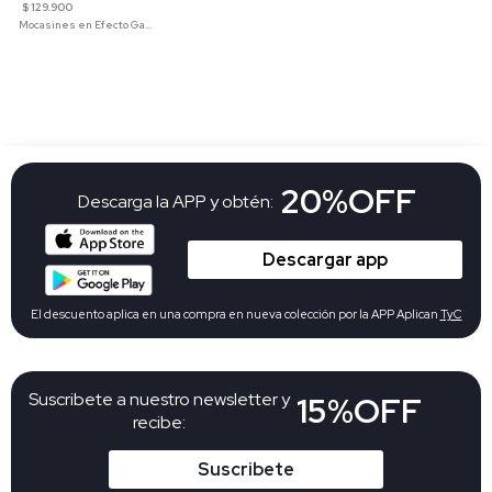
$ 129.900
Mocasines en Efecto Gamuzado Para Mujer
20%OFF
Descarga la APP y obtén:
Descargar app
El descuento aplica en una compra en nueva colección por la APP Aplican
TyC
Suscribete a nuestro newsletter y
15%OFF
recibe:
Suscribete