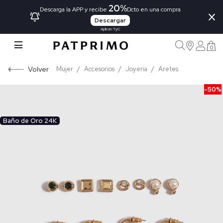
20%
×
Descarga la APP y recibe
Dcto en una compra
Descargar
Aplican TyC
0
Volver
Mujer
Accesorios
Joyeria
Aretes
-50%
Baño de Oro 24K