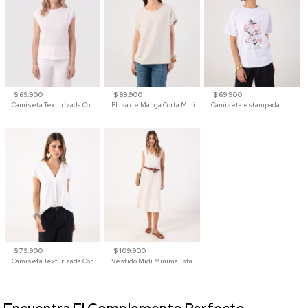
$ 69.900
$ 89.900
$ 69.900
Camiseta Texturizada Con Hombro Caído Para Mujer
Blusa de Manga Corta Minimalista para Mujer
Camiseta estampada
$ 79.900
$ 109.900
Camiseta Texturizada Con Cuello En V Para Mujer
Vestido Midi Minimalista De Silueta Amplia