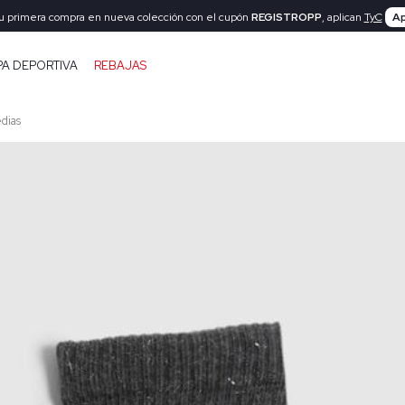
tu primera compra en nueva colección con el cupón
REGISTROPP
, aplican
TyC
Ap
PA DEPORTIVA
REBAJAS
dias