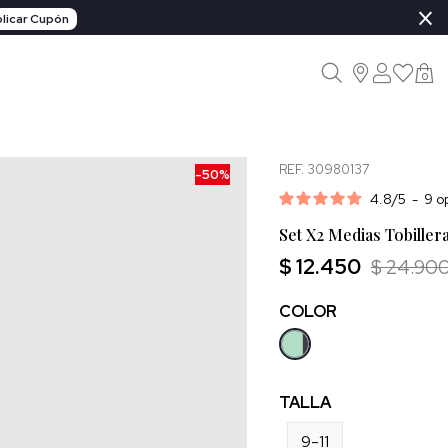
×
licar Cupón
0
REF. 30980137
-50%
4.8
/
5
-
9
o
Set X2 Medias Tobiller
$ 12.450
$ 24.90
COLOR
TALLA
9-11