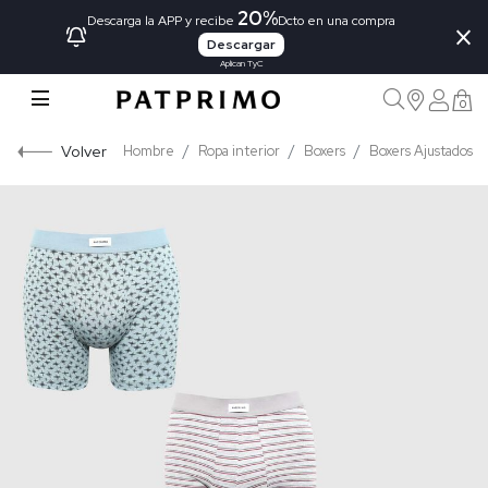
20%
×
Descarga la APP y recibe
Dcto en una compra
Descargar
Aplican TyC
0
Volver
Hombre
Ropa interior
Boxers
Boxers Ajustados