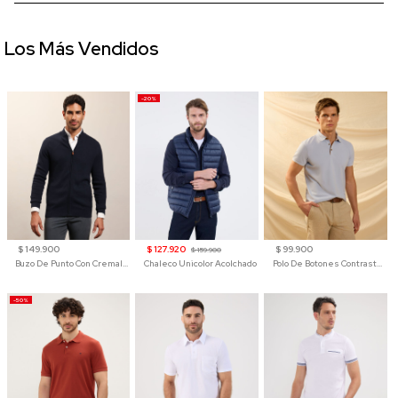
Los Más Vendidos
-20%
$ 149.900
$ 127.920
$ 99.900
$ 159.900
Buzo De Punto Con Cremallera Para Hombre
Chaleco Unicolor Acolchado
Polo De Botones Contraste Para Hombre
-50%