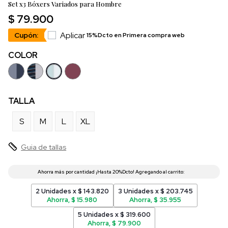
Set x3 Bóxers Variados para Hombre
$ 79.900
Aplicar
Cupón:
15%Dcto en Primera compra web
COLOR
TALLA
S
M
L
XL
Guia de tallas
2 Unidades x $ 143.820
3 Unidades x $ 203.745
Ahorra, $ 15.980
Ahorra, $ 35.955
5 Unidades x $ 319.600
Ahorra, $ 79.900