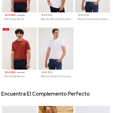
$ 34.950
$ 89.900
$ 84.900
$ 69.900
Polo Tejida Básica
Polo Con Bolsillo Para Hombre
Polo Con Diseño En Contraste
-50%
$ 34.950
$ 84.900
$ 69.900
Polo Tejida Básica
Polo Con Diseño En Contraste
Encuentra El Complemento Perfecto