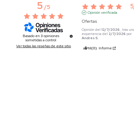
5
5
/
5
Opinión verificada
Ofertas
Opinión del
12/7/2026
, tras un
experiencia del
2/7/2026
por
Basado en
3
opiniones
Andres S.
sometidas a control
Ver todas las reseñas de este sitio
Útil
(0)
Informe
5
estrellas
3
4
estrellas
0
5
3
estrellas
0
Opinión verificada
2
estrellas
0
Cómodos
1
estrella
0
Opinión del
13/5/2026
, tras un
experiencia del
2/5/2026
por
Ordenar las opiniones
Útil
(0)
Informe
5
Opinión verificada