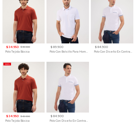
$ 34.950
$ 89.900
$ 84.900
$ 69.900
Polo Tejida Básica
Polo Con Bolsillo Para Hombre
Polo Con Diseño En Contraste
-50%
$ 34.950
$ 84.900
$ 69.900
Polo Tejida Básica
Polo Con Diseño En Contraste