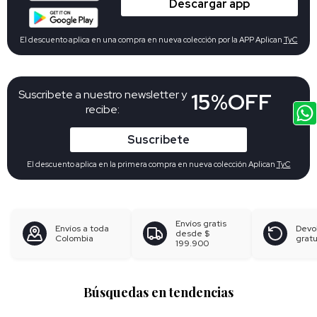
Descargar app
El descuento aplica en una compra en nueva colección por la APP Aplican
TyC
Suscribete a nuestro newsletter y
15%OFF
recibe:
Suscribete
El descuento aplica en la primera compra en nueva colección Aplican
TyC
Envíos gratis
Envíos a toda
Devo
desde
$
Colombia
gratu
199.900
Búsquedas en tendencias