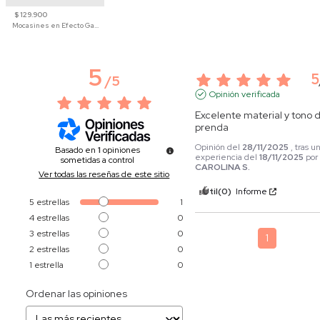
$ 129.900
Mocasines en Efecto Gamuzado Para Mujer
5
5
/
5
Opinión verificada
Excelente material y tono de
prenda
Opinión del
28/11/2025
, tras u
Basado en
1
opiniones
experiencia del
18/11/2025
por
sometidas a control
CAROLINA S.
Ver todas las reseñas de este sitio
Útil
(0)
Informe
5
estrellas
1
4
estrellas
0
3
estrellas
0
1
2
estrellas
0
1
estrella
0
Ordenar las opiniones