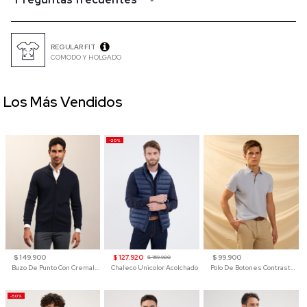
REGULAR FIT
COMODO Y HOLGADO
Los Más Vendidos
-20%
$ 149.900
$ 127.920
$ 99.900
$ 159.900
Buzo De Punto Con Cremallera Para Hombre
Chaleco Unicolor Acolchado
Polo De Botones Contraste Para Hombre
-50%