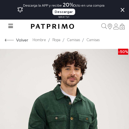
20%
×
Descarga la APP y recibe
Dcto en una compra
Descargar
Aplican TyC
0
Volver
Hombre
Ropa
Camisas
Camisas
-50%