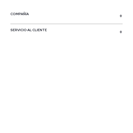
COMPAÑÍA
SERVICIO AL CLIENTE
POLÍTICAS
CONTACTO
SIGUENOS
PAÍS / REGIÓN
Colombia