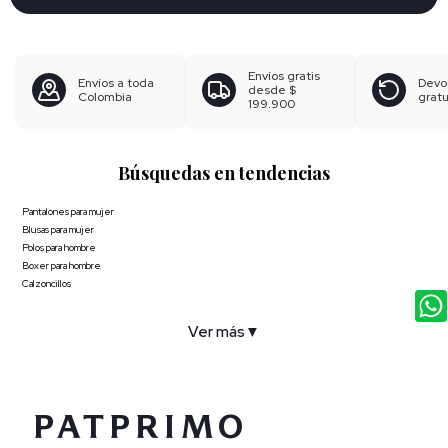
Envíos gratis
Envíos a toda
Devo
desde
$
Colombia
gratu
199.900
Búsquedas en tendencias
Pantalones para mujer
Blusas para mujer
Polos para hombre
Boxer para hombre
Calzoncillos
Ver más
▼