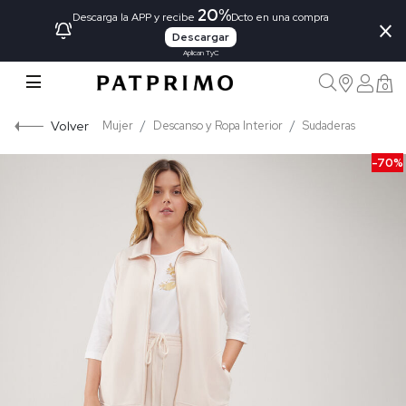
20%
×
Descarga la APP y recibe
Dcto en una compra
Descargar
Aplican TyC
0
Volver
Mujer
Descanso y Ropa Interior
Sudaderas
-70%