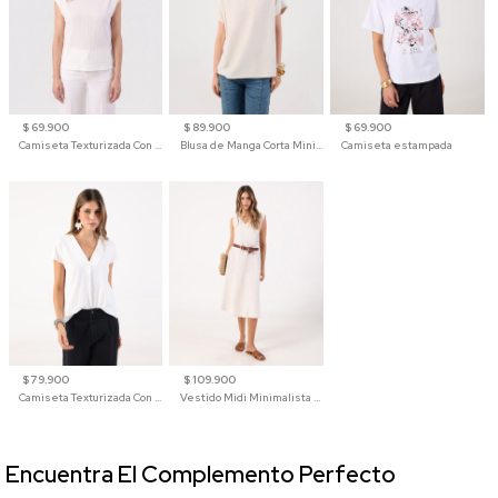
$ 69.900
$ 89.900
$ 69.900
Camiseta Texturizada Con Hombro Caído Para Mujer
Blusa de Manga Corta Minimalista para Mujer
Camiseta estampada
$ 79.900
$ 109.900
Camiseta Texturizada Con Cuello En V Para Mujer
Vestido Midi Minimalista De Silueta Amplia
Encuentra El Complemento Perfecto