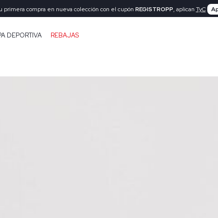
tu primera compra en nueva colección con el cupón
REGISTROPP
, aplican
TyC
Ap
PA DEPORTIVA
REBAJAS