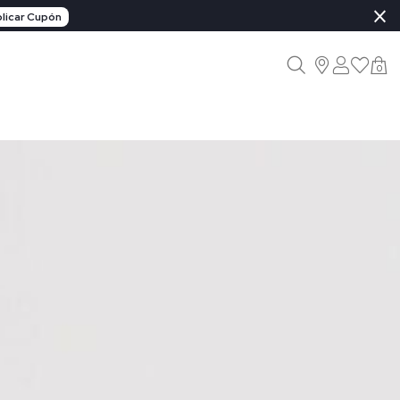
×
licar Cupón
0