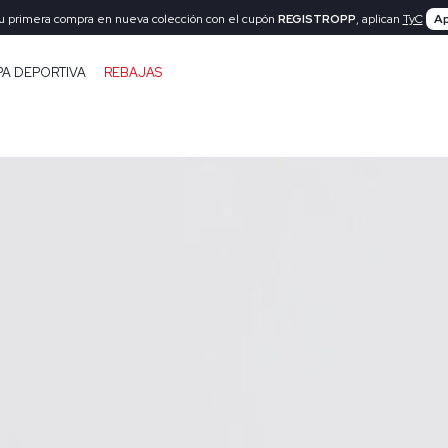
tu primera compra en nueva colección con el cupón
REGISTROPP
, aplican
TyC
Ap
PA DEPORTIVA
REBAJAS