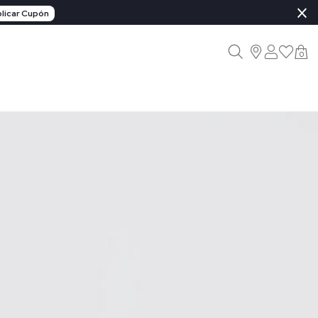
×
licar Cupón
0