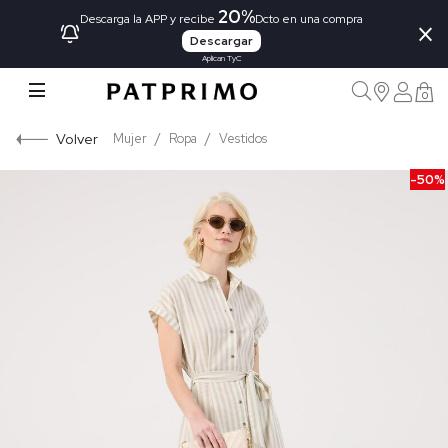
20%
×
Descarga la APP y recibe
Dcto en una compra
Descargar
Aplican TyC
0
Volver
Mujer
Ropa
Vestidos
-50%