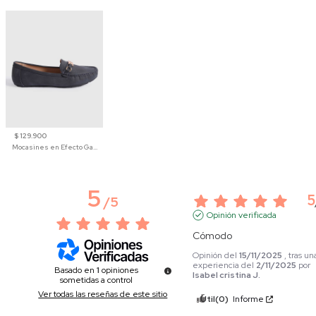
$ 129.900
Mocasines en Efecto Gamuzado Para Mujer
5
5
/
5
Opinión verificada
Cómodo
Opinión del
15/11/2025
, tras un
experiencia del
2/11/2025
por
Basado en
1
opiniones
Isabel cristina J.
sometidas a control
Ver todas las reseñas de este sitio
Útil
(0)
Informe