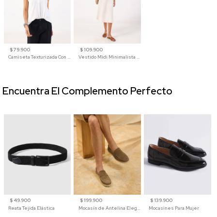
$ 79.900
$ 109.900
Camiseta Texturizada Con Cuello En V Para Mujer
Vestido Midi Minimalista De Silueta Amplia
Encuentra El Complemento Perfecto
$ 49.900
$ 199.900
$ 139.900
Reata Tejida Elástica
Mocasín de Antelina Elegante con Suela de Contraste Para Hombre
Mocasines Para Mujer