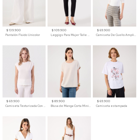
$ 139.900
$ 109.900
$ 69.900
Pantalón Fluido Unicolor
Leggigs Para Mujer Talle Alto Liso
Camiseta De Cuello Amplio Y Manga 3/4 Para Mujer
$ 69.900
$ 89.900
$ 69.900
Camiseta Texturizada Con Hombro Caído Para Mujer
Blusa de Manga Corta Minimalista para Mujer
Camiseta estampada