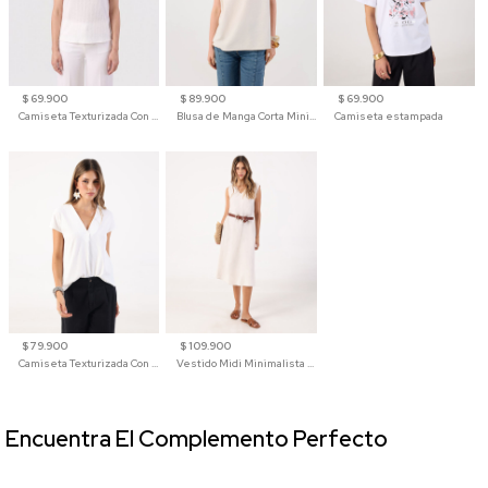
$ 69.900
$ 89.900
$ 69.900
Camiseta Texturizada Con Hombro Caído Para Mujer
Blusa de Manga Corta Minimalista para Mujer
Camiseta estampada
$ 79.900
$ 109.900
Camiseta Texturizada Con Cuello En V Para Mujer
Vestido Midi Minimalista De Silueta Amplia
Encuentra El Complemento Perfecto