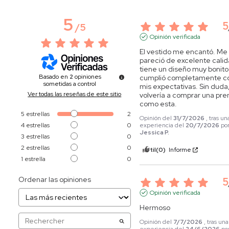
5
5
/
5
Opinión verificada
El vestido me encantó. Me 
pareció de excelente calida
tiene un diseño muy bonito 
Basado en
2
opiniones
cumplió completamente co
sometidas a control
mis expectativas. Sin duda,
Ver todas las reseñas de este sitio
volvería a comprar una pre
como esta.
5
estrellas
2
Opinión del
31/7/2026
, tras un
4
estrellas
0
experiencia del
20/7/2026
po
Jessica P.
3
estrellas
0
2
estrellas
0
Útil
(0)
Informe
1
estrella
0
Ordenar las opiniones
5
Opinión verificada
Hermoso
Opinión del
7/7/2026
, tras una