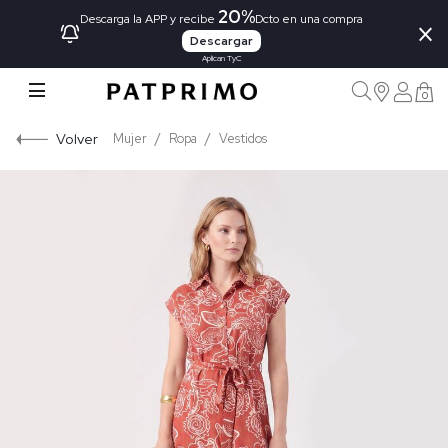
20%
×
Descarga la APP y recibe
Dcto en una compra
Descargar
Aplican TyC
0
Volver
Mujer
Ropa
Vestidos