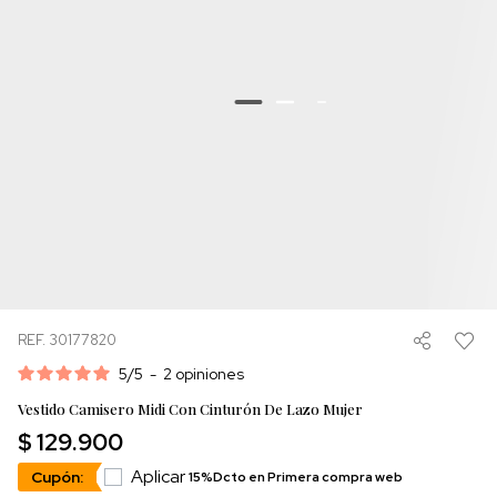
REF. 30177820
5
/
5
-
2
opiniones
Vestido Camisero Midi Con Cinturón De Lazo Mujer
$ 129.900
Aplicar
Cupón:
15%Dcto en Primera compra web