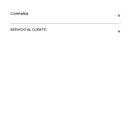
COMPAÑÍA
SERVICIO AL CLIENTE
POLÍTICAS
CONTACTO
SIGUENOS
PAÍS / REGIÓN
Colombia