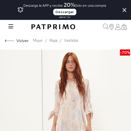
20%
×
Descarga la APP y recibe
Dcto en una compra
Descargar
Aplican TyC
0
Volver
Mujer
Ropa
Vestidos
-70%