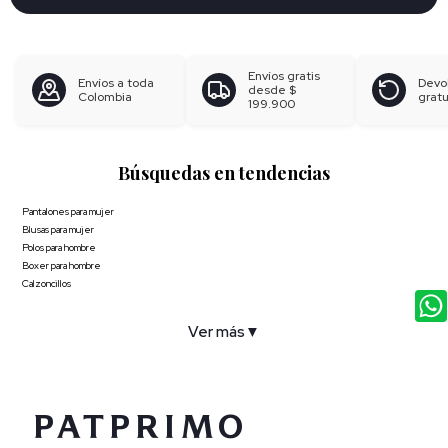
Envíos gratis
Envíos a toda
Devo
desde
$
Colombia
gratu
199.900
Búsquedas en tendencias
Pantalones para mujer
Blusas para mujer
Polos para hombre
Boxer para hombre
Calzoncillos
Ver más
▼