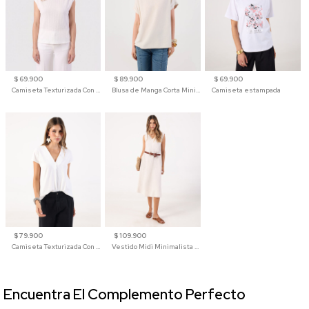
$ 69.900
$ 89.900
$ 69.900
Camiseta Texturizada Con Hombro Caído Para Mujer
Blusa de Manga Corta Minimalista para Mujer
Camiseta estampada
$ 79.900
$ 109.900
Camiseta Texturizada Con Cuello En V Para Mujer
Vestido Midi Minimalista De Silueta Amplia
Encuentra El Complemento Perfecto