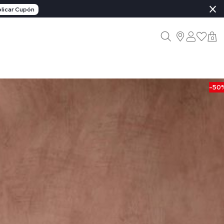
×
licar Cupón
0
-50