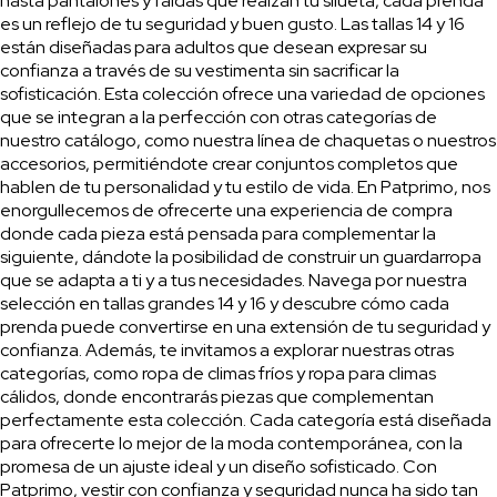
hasta pantalones y faldas que realzan tu silueta, cada prenda
es un reflejo de tu seguridad y buen gusto. Las tallas 14 y 16
están diseñadas para adultos que desean expresar su
confianza a través de su vestimenta sin sacrificar la
sofisticación. Esta colección ofrece una variedad de opciones
que se integran a la perfección con otras categorías de
nuestro catálogo, como nuestra línea de chaquetas o nuestros
accesorios, permitiéndote crear conjuntos completos que
hablen de tu personalidad y tu estilo de vida. En Patprimo, nos
enorgullecemos de ofrecerte una experiencia de compra
donde cada pieza está pensada para complementar la
siguiente, dándote la posibilidad de construir un guardarropa
que se adapta a ti y a tus necesidades. Navega por nuestra
selección en tallas grandes 14 y 16 y descubre cómo cada
prenda puede convertirse en una extensión de tu seguridad y
confianza. Además, te invitamos a explorar nuestras otras
categorías, como ropa de climas fríos y ropa para climas
cálidos, donde encontrarás piezas que complementan
perfectamente esta colección. Cada categoría está diseñada
para ofrecerte lo mejor de la moda contemporánea, con la
promesa de un ajuste ideal y un diseño sofisticado. Con
Patprimo, vestir con confianza y seguridad nunca ha sido tan