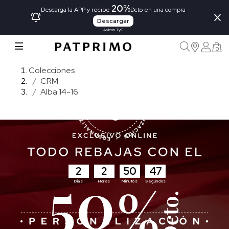
20%
×
Descarga la APP y recibe
Dcto en una compra
Descargar
Aplican TyC
0
Colecciones
CRM
Alba 14-16
2
2
50
46
Días
Horas
Minutos
Segundos