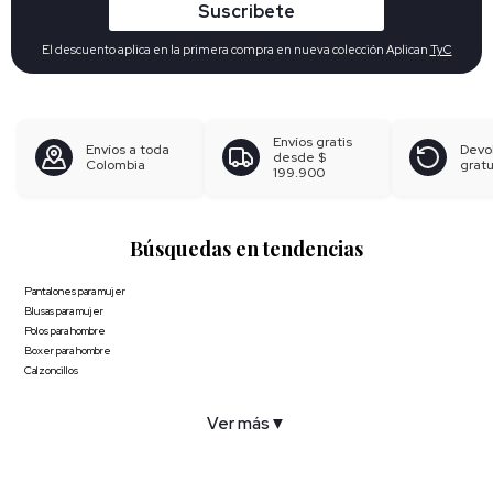
Suscribete
El descuento aplica en la primera compra en nueva colección Aplican
TyC
Envíos gratis
Envíos a toda
Devo
desde
$
Colombia
gratu
199.900
Búsquedas en tendencias
Pantalones para mujer
Blusas para mujer
Polos para hombre
Boxer para hombre
Calzoncillos
Ver más
▼