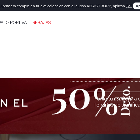
tu primera compra en nueva colección con el cupón
REGISTROPP
, aplican
TyC
Ap
PA DEPORTIVA
REBAJAS