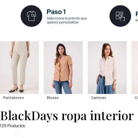
Pantalones
Blusas
Camisas
C
BlackDays ropa interior
139
Productos