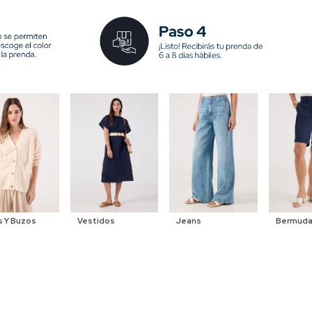
s Y Buzos
Vestidos
Jeans
Bermudas