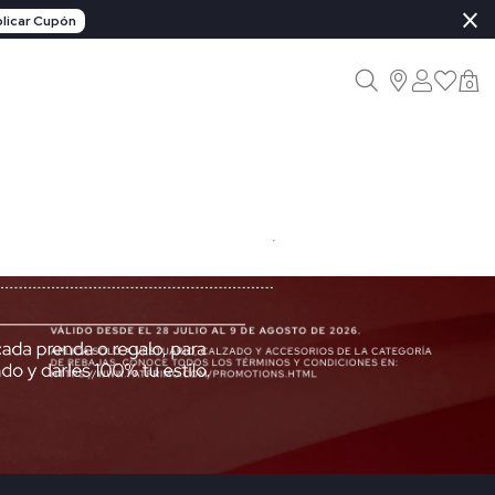
×
licar Cupón
0