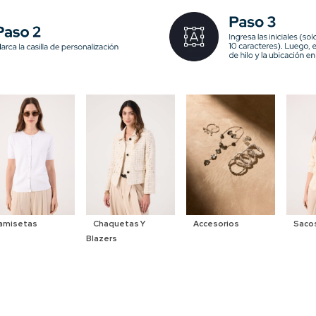
amisetas
Chaquetas Y
Accesorios
Saco
Blazers