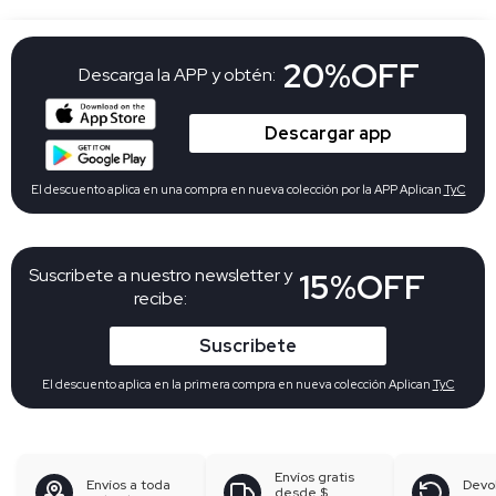
20%OFF
Descarga la APP y obtén:
Descargar app
El descuento aplica en una compra en nueva colección por la APP Aplican
TyC
Suscribete a nuestro newsletter y
15%OFF
recibe:
Suscribete
El descuento aplica en la primera compra en nueva colección Aplican
TyC
Envíos gratis
Envíos a toda
Devo
desde
$