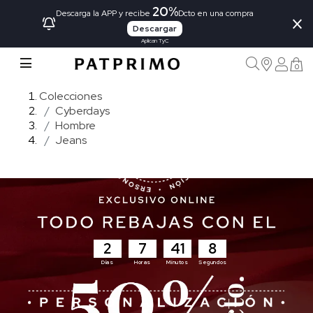
20%
×
Descarga la APP y recibe
Dcto en una compra
Descargar
Aplican TyC
0
Colecciones
Cyberdays
Hombre
Jeans
2
7
41
7
Días
Horas
Minutos
Segundos