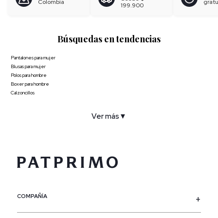
Colombia
gratu
199.900
Búsquedas en tendencias
Pantalones para mujer
Blusas para mujer
Polos para hombre
Boxer para hombre
Calzoncillos
Ver más
▼
COMPAÑÍA