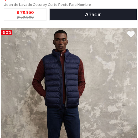
Jean de Lavado Oscuro y Corte Recto Para Hombre
$ 79.950
Añadir
$ 159.900
-50%