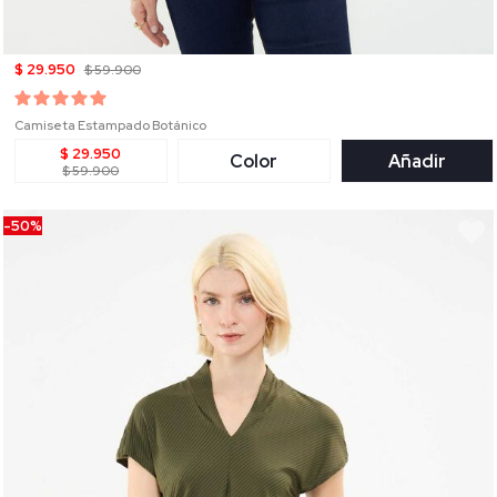
$ 29.950
$ 59.900
Camiseta Estampado Botánico
$ 29.950
Color
Añadir
$ 59.900
-50%