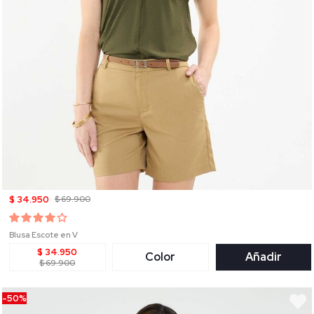
$ 34.950
$ 69.900
Blusa Escote en V
$ 34.950
Color
Añadir
$ 69.900
-50%