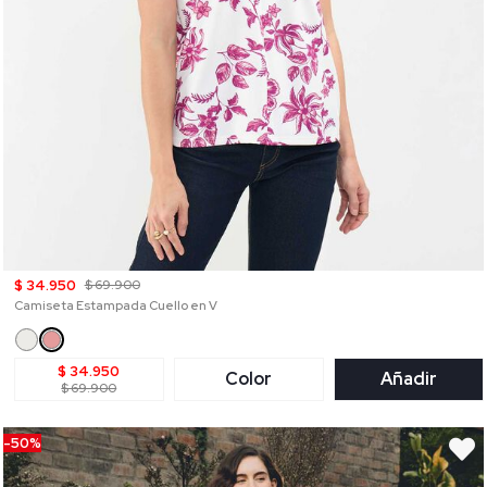
$ 34.950
$ 69.900
Camiseta Estampada Cuello en V
$ 34.950
Color
Añadir
$ 69.900
-50%