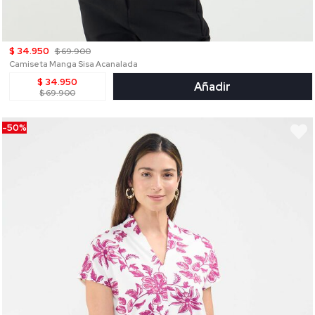
$ 34.950
$ 69.900
Camiseta Manga Sisa Acanalada
$ 34.950
Añadir
$ 69.900
-50%