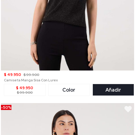
$ 49.950
$ 99.900
Camiseta Manga Sisa Con Lurex
$ 49.950
Color
Añadir
$ 99.900
-50%