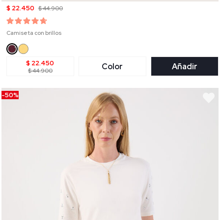
$ 22.450
$ 44.900
Camiseta con brillos
$ 22.450
Color
Añadir
$ 44.900
-50%