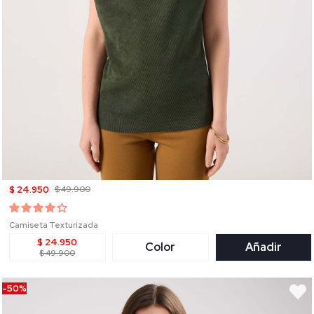
$ 24.950
$ 49.900
Camiseta Texturizada
$ 24.950
Color
Añadir
$ 49.900
-50%