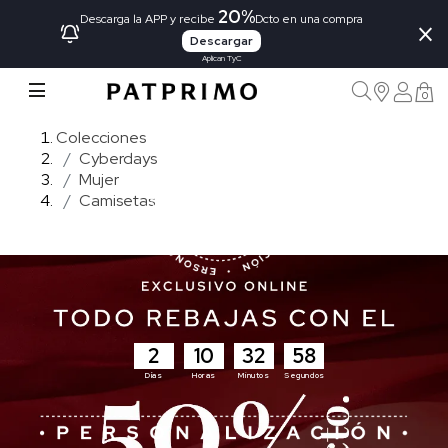
20%
×
Descarga la APP y recibe
Dcto en una compra
Descargar
Aplican TyC
0
Colecciones
Cyberdays
Mujer
Camisetas
2
10
32
56
Días
Horas
Minutos
Segundos