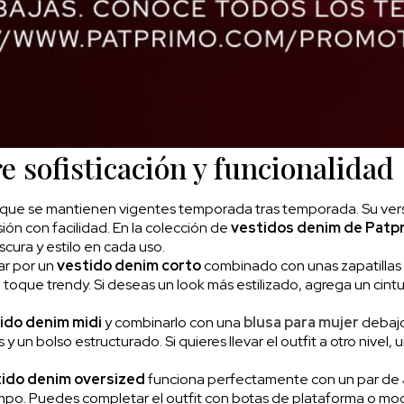
e sofisticación y funcionalidad
que se mantienen vigentes temporada tras temporada. Su versa
ón con facilidad. En la colección de
vestidos denim de Patp
cura y estilo en cada uso.
tar por un
vestido denim corto
combinado con unas zapatillas
el toque trendy. Si deseas un look más estilizado, agrega un cin
ido denim midi
y combinarlo con una
blusa para mujer
debajo
n bolso estructurado. Si quieres llevar el outfit a otro nivel
ido denim oversized
funciona perfectamente con un par de
o. Puedes completar el outfit con botas de plataforma o mocasi