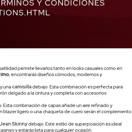
tilidad permite llevarlos tanto en looks casuales como en
rimo
, encontrarás diseños cómodos, modernos y
 y una
camisilla
debajo. Esta combinación es perfecta para
turón delgado a la cintura y completa con accesorios
. Esta combinación de capas añade un aire refinado y
, un blazer ligero o una chaqueta de cuero serán el complemento
Jean Skinny
debajo. Este estilo de superposición es ideal
nes y estarás lista para cualquier ocasión.