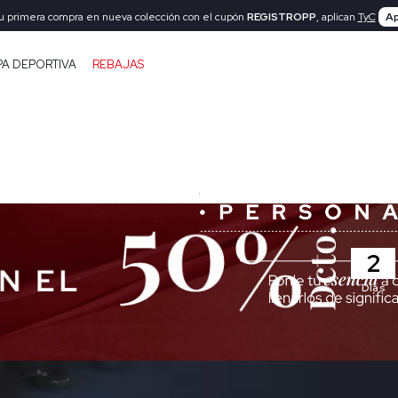
tu primera compra en nueva colección con el cupón
REGISTROPP
, aplican
TyC
Ap
PA DEPORTIVA
REBAJAS
2
Días