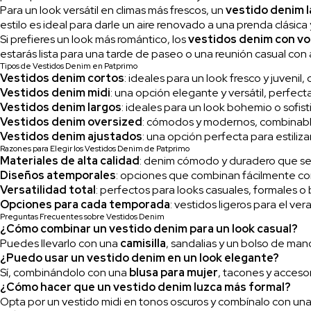
Para un look versátil en climas más frescos, un
vestido denim 
estilo es ideal para darle un aire renovado a una prenda clásica
Si prefieres un look más romántico, los
vestidos denim con vol
estarás lista para una tarde de paseo o una reunión casual con
Tipos de Vestidos Denim en Patprimo
Vestidos denim cortos
: ideales para un look fresco y juveni
Vestidos denim midi
: una opción elegante y versátil, perfec
Vestidos denim largos
: ideales para un look bohemio o sofis
Vestidos denim oversized
: cómodos y modernos, combinab
Vestidos denim ajustados
: una opción perfecta para estiliza
Razones para Elegir los Vestidos Denim de Patprimo
Materiales de alta calidad
: denim cómodo y duradero que se
Diseños atemporales
: opciones que combinan fácilmente c
Versatilidad total
: perfectos para looks casuales, formales
Opciones para cada temporada
: vestidos ligeros para el ve
Preguntas Frecuentes sobre Vestidos Denim
¿Cómo combinar un vestido denim para un look casual?
Puedes llevarlo con una
camisilla
, sandalias y un bolso de man
¿Puedo usar un vestido denim en un look elegante?
Sí, combinándolo con una
blusa para mujer
, tacones y accesor
¿Cómo hacer que un vestido denim luzca más formal?
Opta por un vestido midi en tonos oscuros y combínalo con un