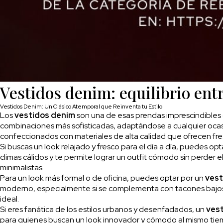
Vestidos denim: equilibrio entr
Vestidos Denim: Un Clásico Atemporal que Reinventa tu Estilo
Los
vestidos denim
son una de esas prendas imprescindibles 
combinaciones más sofisticadas, adaptándose a cualquier ocasi
confeccionados con materiales de alta calidad que ofrecen fres
Si buscas un look relajado y fresco para el día a día, puedes op
climas cálidos y te permite lograr un outfit cómodo sin perder 
minimalistas.
Para un look más formal o de oficina, puedes optar por un
vest
moderno, especialmente si se complementa con tacones bajos y u
ideal.
Si eres fanática de los estilos urbanos y desenfadados, un
vest
para quienes buscan un look innovador y cómodo al mismo tiemp