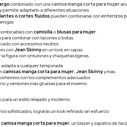
largo
combinado con una
camisa manga corta para mujer
anu
 y permite adaptarlo a diferentes situaciones.
antes o cortes fluidos
pueden combinarse con
enterizos p
 amigas.
l, combinables con
camisilla
o
blusas para mujer
.
ta para combinar con tacones o botas.
ticado con accesorios neutros.
les con
Jean Skinny
en un look en capas.
r la figura con cinturones y chaquetas ligeras.
 adapta a cualquier temporada.
on
camisas manga corta para mujer
,
Jean Skinny
y más.
 o bohemios con los complementos adecuados.
rano y versiones más gruesas para el invierno.
o para un estilo relajado y moderno.
ios sofisticados, lograrás un look refinado sin esfuerzo.
a
camisa manga corta para mujer
, un blazer y zapatos de tacó