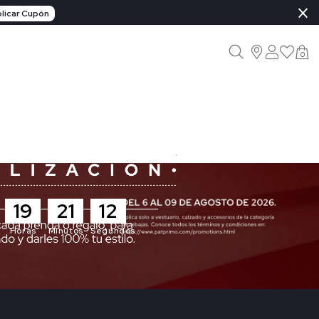
×
licar Cupón
0
19
21
11
Horas
Minutos
Segundos