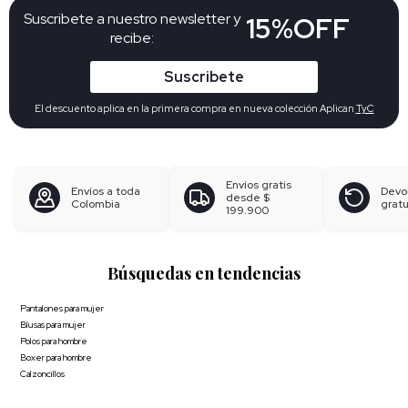
Suscribete a nuestro newsletter y
15%OFF
recibe:
Suscribete
El descuento aplica en la primera compra en nueva colección Aplican
TyC
Envíos gratis
Envíos a toda
Devo
desde
$
Colombia
gratu
199.900
Búsquedas en tendencias
Pantalones para mujer
Blusas para mujer
Polos para hombre
Boxer para hombre
Calzoncillos