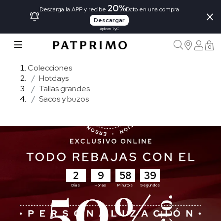
20%
×
Descarga la APP y recibe
Dcto en una compra
Descargar
Aplican TyC
0
Colecciones
Hotdays
Tallas grandes
Sacos y buzos
2
9
58
38
Días
Horas
Minutos
Segundos