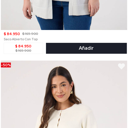
$ 84.950
$ 169.900
Saco Abierto Con Top
$ 84.950
Añadir
$ 169.900
-50%