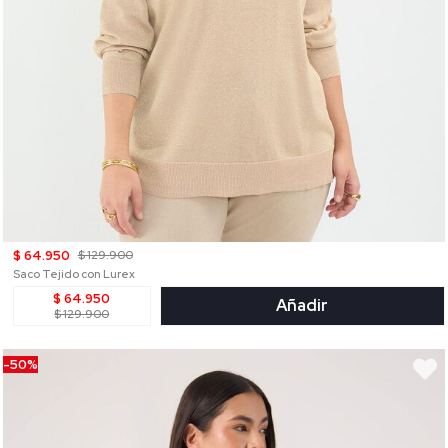
$ 64.950
$ 129.900
Saco Tejido con Lurex
$ 64.950
Añadir
$ 129.900
-50%