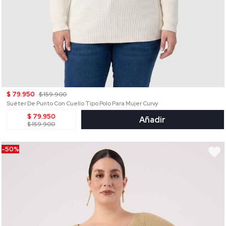
$ 79.950
$ 159.900
Suéter De Punto Con Cuello Tipo Polo Para Mujer Curvy
$ 79.950
Añadir
$ 159.900
-50%