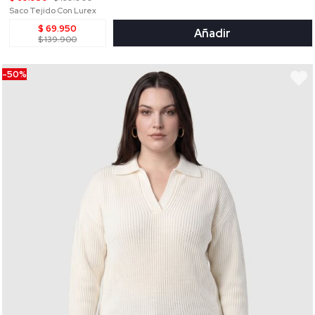
Saco Tejido Con Lurex
$ 69.950
Añadir
$ 139.900
-50%