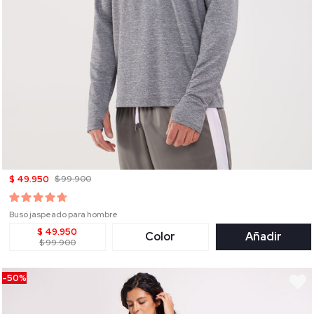
$ 49.950
$ 99.900
Buso jaspeado para hombre
$ 49.950
Color
Añadir
$ 99.900
-50%