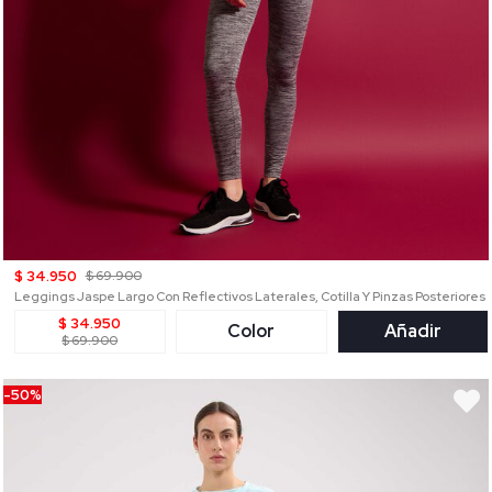
$ 34.950
$ 69.900
Leggings Jaspe Largo Con Reflectivos Laterales, Cotilla Y Pinzas Posteriores
$ 34.950
Color
Añadir
$ 69.900
-50%