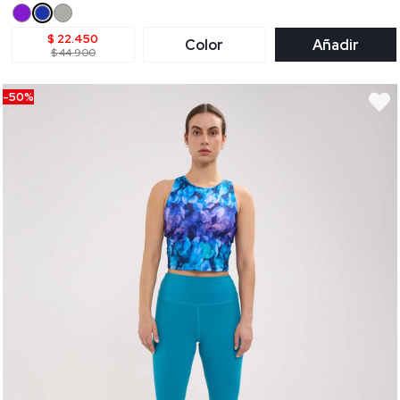
$ 22.450
Color
Añadir
$ 44.900
-50%