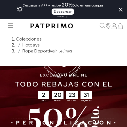
20%
×
Descarga la APP y recibe
Dcto en una compra
Descargar
Aplican TyC
0
Colecciones
Hotdays
Ropa Deportiva hotdays
2
20
23
29
Días
Horas
Minutos
Segundos