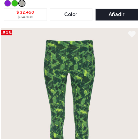
$ 32.450
Color
Añadir
$ 64.900
-50%