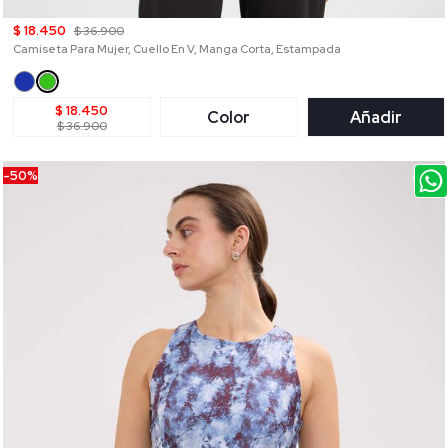
$ 18.450
$ 36.900
Camiseta Para Mujer, Cuello En V, Manga Corta, Estampada
$ 18.450
Color
Añadir
$ 36.900
-50%