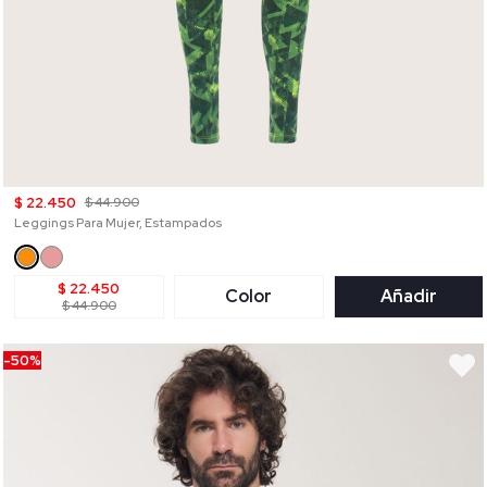
$ 22.450
$ 44.900
Leggings Para Mujer, Estampados
$ 22.450
Color
Añadir
$ 44.900
-50%