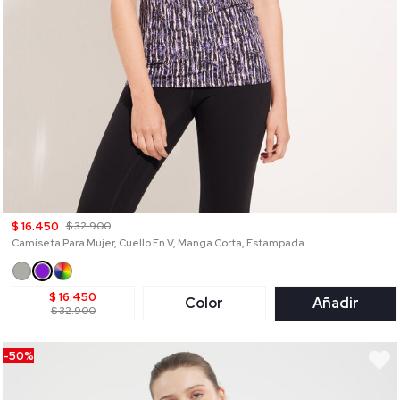
$ 16.450
$ 32.900
Camiseta Para Mujer, Cuello En V, Manga Corta, Estampada
$ 16.450
Color
Añadir
$ 32.900
-50%