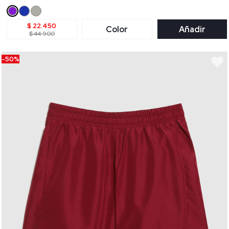
$ 22.450
Color
Añadir
$ 44.900
-50%