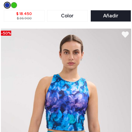
$ 18.450
Color
Añadir
$ 36.900
-50%