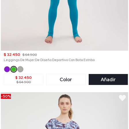
$ 32.450
$ 64.900
Leggings De Mujer De Diseño Deportivo Con Bota Estribo
$ 32.450
Color
Añadir
$ 64.900
-50%