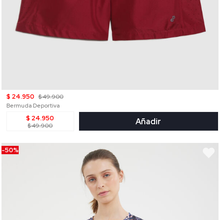
$ 24.950
$ 49.900
Bermuda Deportiva
$ 24.950
Añadir
$ 49.900
-50%