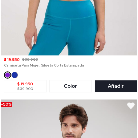
$ 19.950
$ 39.900
Camiseta Para Mujer, Silueta Corta Estampada
$ 19.950
Color
Añadir
$ 39.900
-50%