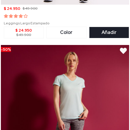
$ 24.950
$ 49.900
Leggings Largo Estampado
$ 24.950
Color
Añadir
$ 49.900
-50%