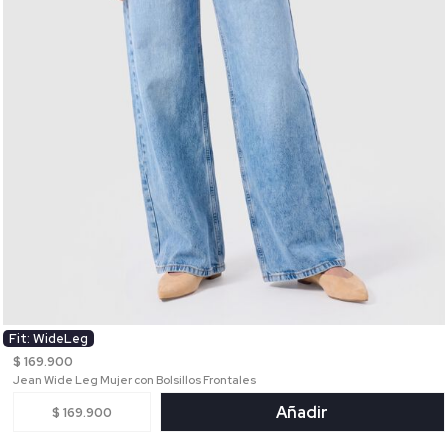
Fit: WideLeg
$ 169.900
Jean Wide Leg Mujer con Bolsillos Frontales
Añadir
$ 169.900