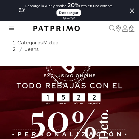
20%
×
Descarga la APP y recibe
Dcto en una compra
Descargar
Aplican TyC
0
Categorias Mixtas
Jeans
1
5
2
0
Días
Horas
Minutos
Segundos