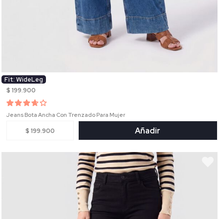
Fit: WideLeg
$ 199.900
Jeans Bota Ancha Con Trenzado Para Mujer
Añadir
$ 199.900