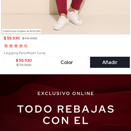
20%Dcto por compras de $250.000
$ 55.930
$ 79.900
Legging Para Mujer Curvy
$ 55.930
Color
Añadir
$ 79.900