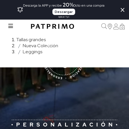
20%
×
Descarga la APP y recibe
Dcto en una compra
Descargar
Aplican TyC
0
Tallas grandes
Nueva Colección
Leggings