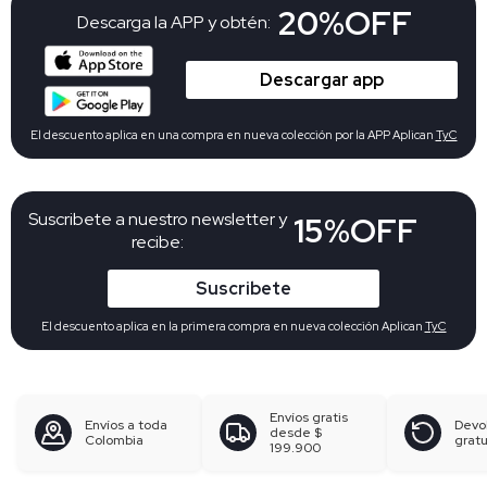
20%OFF
Descarga la APP y obtén:
Descargar app
El descuento aplica en una compra en nueva colección por la APP Aplican
TyC
Suscribete a nuestro newsletter y
15%OFF
recibe:
Suscribete
El descuento aplica en la primera compra en nueva colección Aplican
TyC
Envíos gratis
Envíos a toda
Devo
desde
$
Colombia
gratu
199.900