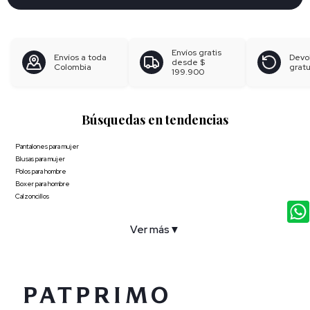
Envíos gratis
Envíos a toda
Devo
desde
$
Colombia
gratu
199.900
Búsquedas en tendencias
Pantalones para mujer
Blusas para mujer
Polos para hombre
Boxer para hombre
Calzoncillos
Ver más
▼