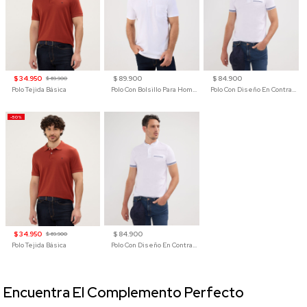
$ 34.950
$ 89.900
$ 84.900
$ 69.900
Polo Tejida Básica
Polo Con Bolsillo Para Hombre
Polo Con Diseño En Contraste
-50%
$ 34.950
$ 84.900
$ 69.900
Polo Tejida Básica
Polo Con Diseño En Contraste
Encuentra El Complemento Perfecto