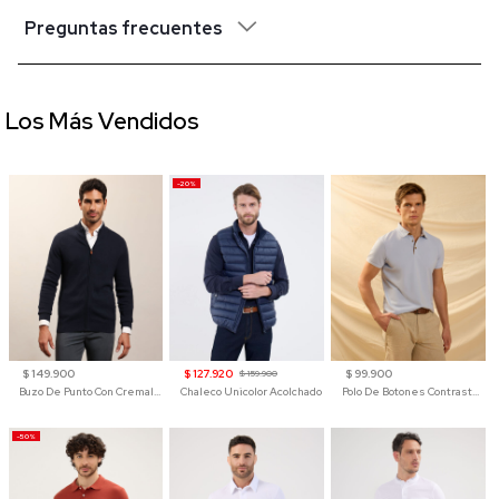
Preguntas frecuentes
Los Más Vendidos
-20%
$ 149.900
$ 127.920
$ 99.900
$ 159.900
Buzo De Punto Con Cremallera Para Hombre
Chaleco Unicolor Acolchado
Polo De Botones Contraste Para Hombre
-50%