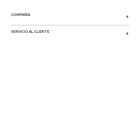
COMPAÑÍA
SERVICIO AL CLIENTE
POLÍTICAS
CONTACTO
SIGUENOS
PAÍS / REGIÓN
Colombia