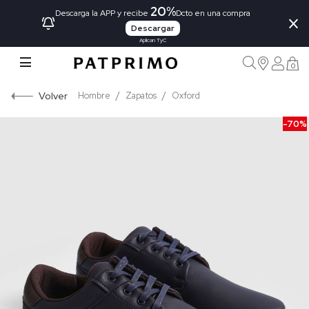
20%
×
Descarga la APP y recibe
Dcto en una compra
Descargar
Aplican TyC
0
Volver
Hombre
Zapatos
Oxford
-70%