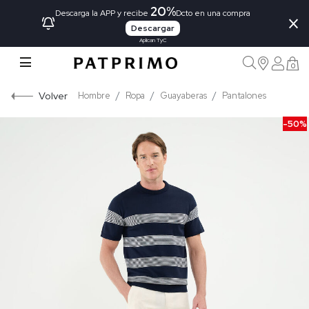
20%
×
Descarga la APP y recibe
Dcto en una compra
Descargar
Aplican TyC
0
Volver
Hombre
Ropa
Guayaberas
Pantalones
-50%