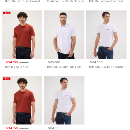
Buzo De Punto Con Cremallera Para Hombre
Chaleco Unicolor Acolchado
Polo De Botones Contraste Para Hombre
-50%
$ 34.950
$ 89.900
$ 84.900
$ 69.900
Polo Tejida Básica
Polo Con Bolsillo Para Hombre
Polo Con Diseño En Contraste
-50%
$ 34.950
$ 84.900
$ 69.900