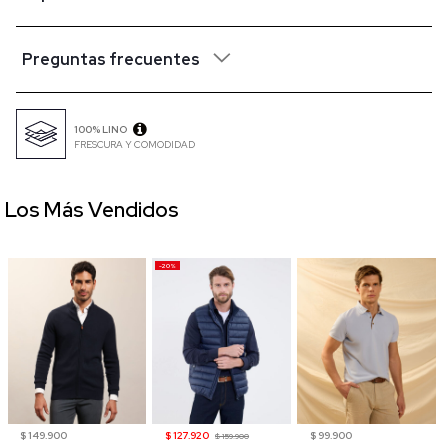
Preguntas frecuentes
100% LINO
FRESCURA Y COMODIDAD
Los Más Vendidos
-20%
$ 149.900
$ 127.920
$ 99.900
$ 159.900