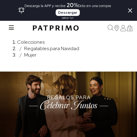
20%
×
Descarga la APP y recibe
Dcto en una compra
Descargar
Aplican TyC
0
Colecciones
Regalables para Navidad
Mujer