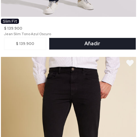
Slim Fit
$ 139.900
Jean Slim Tono Azul Oscuro
Añadir
$ 139.900