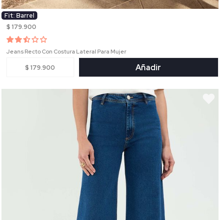
Fit: Barrel
$ 179.900
Jeans Recto Con Costura Lateral Para Mujer
Añadir
$ 179.900