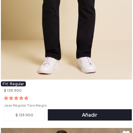
Fit: Regular
$ 139.900
Jean Regular Tono Negro
Añadir
$ 139.900