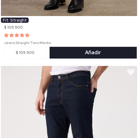
Fit: Straight
$ 109.900
Jeans Straight Tono Medio
Añadir
$ 109.900