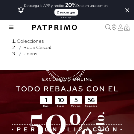
20%
×
Descarga la APP y recibe
Dcto en una compra
Descargar
Aplican TyC
0
Colecciones
Ropa Casual
Jeans
1
10
5
54
Días
Horas
Minutos
Segundos