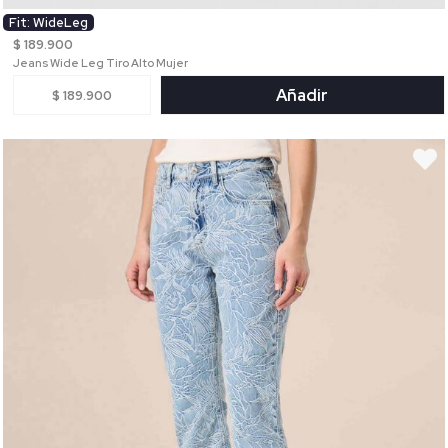
Fit: WideLeg
$ 189.900
Jeans Wide Leg Tiro Alto Mujer
Añadir
$ 189.900