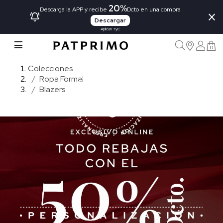
20%
×
Descarga la APP y recibe
Dcto en una compra
Descargar
Aplican TyC
0
Colecciones
Ropa Formal
Blazers