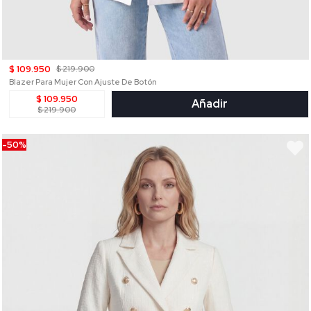
$ 109.950
$ 219.900
Blazer Para Mujer Con Ajuste De Botón
$ 109.950
Añadir
$ 219.900
-50%