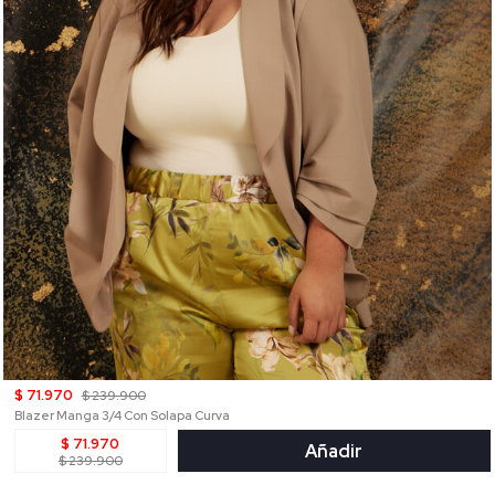
$ 71.970
$ 239.900
Blazer Manga 3/4 Con Solapa Curva
$ 71.970
Añadir
$ 239.900