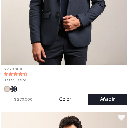
$ 279.900
Blazer Clasico
Color
Añadir
$ 279.900