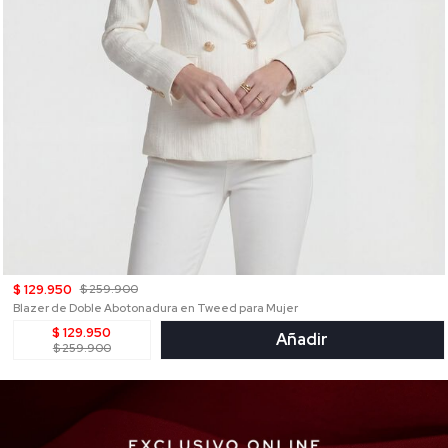
$ 129.950
$ 259.900
Blazer de Doble Abotonadura en Tweed para Mujer
$ 129.950
Añadir
$ 259.900