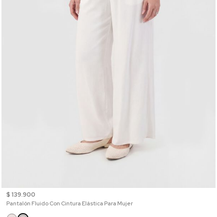
$ 139.900
Pantalón Fluido Con Cintura Elástica Para Mujer