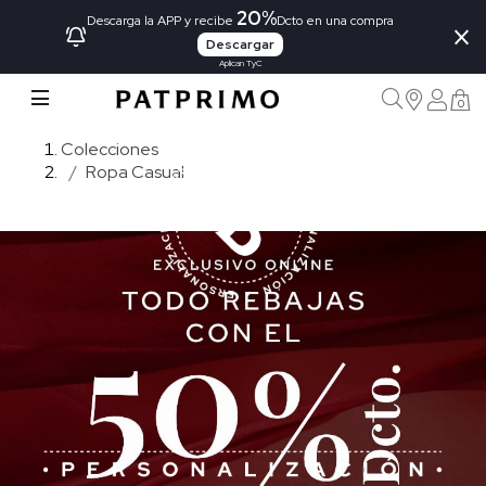
20%
×
Descarga la APP y recibe
Dcto en una compra
Descargar
Aplican TyC
0
Colecciones
Ropa Casual