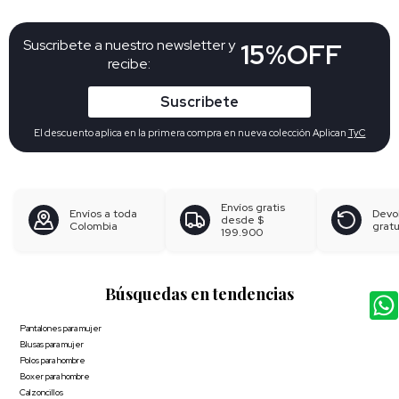
Suscribete a nuestro newsletter y
15%OFF
recibe:
Suscribete
El descuento aplica en la primera compra en nueva colección Aplican
TyC
Envíos gratis
Envíos a toda
Devo
desde
$
Colombia
gratu
199.900
Búsquedas en tendencias
Pantalones para mujer
Blusas para mujer
Polos para hombre
Boxer para hombre
Calzoncillos