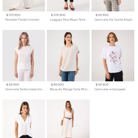
$ 139.900
$ 109.900
$ 69.900
Pantalón Fluido Unicolor
Leggigs Para Mujer Talle Alto Liso
Camiseta De Cuello Amplio Y Manga 3/4 Para Mujer
$ 69.900
$ 89.900
$ 69.900
Camiseta Texturizada Con Hombro Caído Para Mujer
Blusa de Manga Corta Minimalista para Mujer
Camiseta estampada