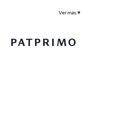
Ver más
▼
COMPAÑÍA
SERVICIO AL CLIENTE
POLÍTICAS
CONTACTO
SIGUENOS