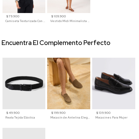
$ 79.900
$ 109.900
Camiseta Texturizada Con Cuello En V Para Mujer
Vestido Midi Minimalista De Silueta Amplia
Encuentra El Complemento Perfecto
$ 49.900
$ 199.900
$ 139.900
Reata Tejida Elástica
Mocasín de Antelina Elegante con Suela de Contraste Para Hombre
Mocasines Para Mujer