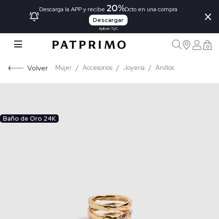
20%
×
Descarga la APP y recibe
Dcto en una compra
Descargar
Aplican TyC
0
Volver
Mujer
Accesorios
Joyeria
Anillos
Baño de Oro 24K