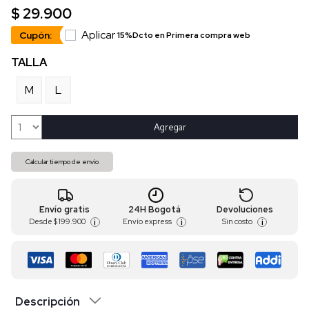
$ 29.900
Aplicar
Cupón:
15%Dcto en Primera compra web
TALLA
M
L
Agregar
Calcular tiempo de envío
Envío gratis
24H Bogotá
Devoluciones
Desde
$ 199.900
Envío express
Sin costo
i
i
i
Descripción