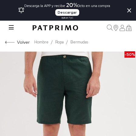
20%
×
Descarga la APP y recibe
Dcto en una compra
Descargar
Aplican TyC
0
Volver
Hombre
Ropa
Bermudas
-50%