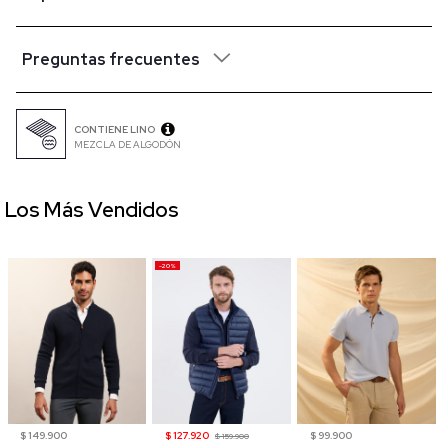
Preguntas frecuentes
CONTIENE LINO
MEZCLA DE ALGODÓN
Los Más Vendidos
-20%
$ 149.900
$ 127.920
$ 99.900
$ 159.900