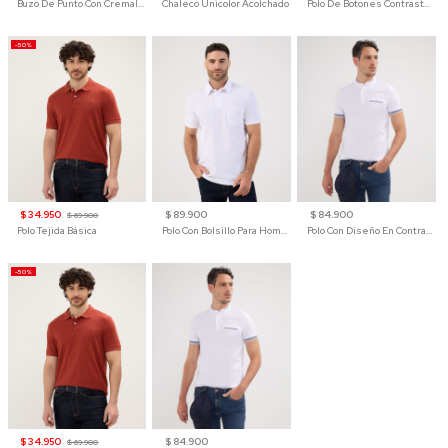
Buzo De Punto Con Cremallera Para Hombre
Chaleco Unicolor Acolchado
Polo De Botones Contraste Para Hombre
-50%
$ 34.950
$ 89.900
$ 84.900
$ 69.900
Polo Tejida Básica
Polo Con Bolsillo Para Hombre
Polo Con Diseño En Contraste
-50%
$ 34.950
$ 84.900
$ 69.900