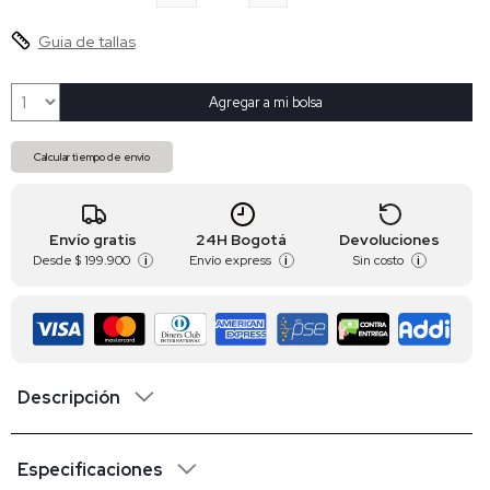
Guia de tallas
Agregar a mi bolsa
Calcular tiempo de envío
Envío gratis
24H Bogotá
Devoluciones
Desde
$ 199.900
Envío express
Sin costo
i
i
i
Descripción
Especificaciones