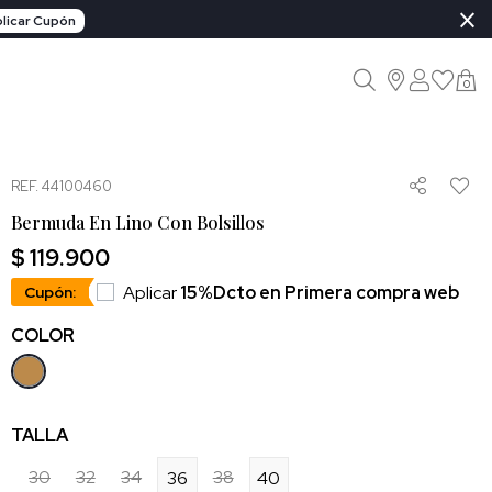
×
licar Cupón
0
REF. 44100460
Bermuda En Lino Con Bolsillos
$ 119.900
Aplicar
15%Dcto en Primera compra web
Cupón:
COLOR
TALLA
30
32
34
38
36
40