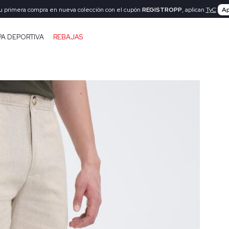
tu primera compra en nueva colección con el cupón
REGISTROPP
, aplican
TyC
Ap
PA DEPORTIVA
REBAJAS