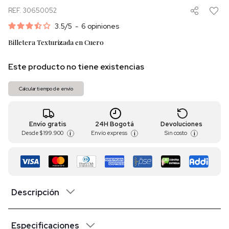
REF. 30650052
3.5
/
5
-
6
opiniones
Billetera Texturizada en Cuero
Este producto no tiene existencias
Calcular tiempo de envío
Envío gratis
24H Bogotá
Devoluciones
Desde
$ 199.900
Envío express
Sin costo
i
i
i
Descripción
Especificaciones