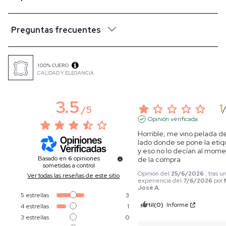
Preguntas frecuentes
100% CUERO
CALIDAD Y ELEGANCIA
3.5
1
/
5
Opinión verificada
Horrible; me vino pelada del
lado donde se pone la etiq
y eso no lo decían al mome
Basado en
6
opiniones
de la compra
sometidas a control
Opinión del
25/6/2026
, tras u
Ver todas las reseñas de este sitio
experiencia del
7/6/2026
por
José A.
5
estrellas
3
Útil
(0)
Informe
4
estrellas
1
3
estrellas
0