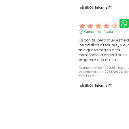
Útil
(0)
Informe
Opinión verificada
Es bonita, pero muy estrec
los bolsillos o ranuras , y el 
tn algunas partes está 
carraspeloso espero no se 
empeore con el uso
Opinión del
12/4/2026
, tras un
experiencia del
27/3/2026
por
Yenifer P.
Útil
(0)
Informe
5
Opinión verificada
calidad 10/10 lindo color
Opinión del
3/2/2026
, tras una