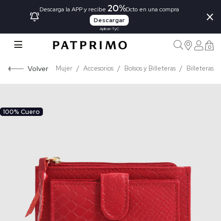
20%
×
Descarga la APP y recibe
Dcto en una compra
Descargar
Aplican TyC
0
Volver
Mujer
Accesorios
Bolsos y Billeteras
Billeteras
100% Cuero