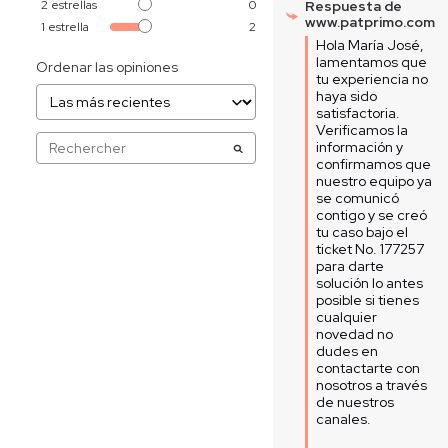
2
estrellas
0
Respuesta de
www.patprimo.com
1
estrella
2
Hola María José, 
lamentamos que 
Ordenar las opiniones
tu experiencia no 
haya sido 
satisfactoria. 
Verificamos la 
información y 
confirmamos que 
nuestro equipo ya 
se comunicó 
contigo y se creó 
tu caso bajo el 
ticket No. 177257 
para darte 
solución lo antes 
posible si tienes 
cualquier 
novedad no 
dudes en 
contactarte con 
nosotros a través 
de nuestros 
canales.  
