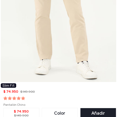
Slim Fit
$ 74.950
$ 149.900
Pantalón Chino
$ 74.950
Color
Añadir
$ 149.900