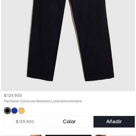
$ 129.900
Pantalón Chino con Bolsillos Laterales Hombre
Color
Añadir
$ 129.900