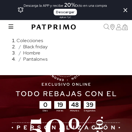
20%
×
Descarga la APP y recibe
Dcto en una compra
Descargar
Aplican TyC
0
Colecciones
Black friday
Hombre
Pantalones
0
19
48
37
Días
Horas
Minutos
Segundos