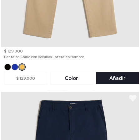
$ 129.900
Pantalón Chino con Bolsillos Laterales Hombre
Color
Añadir
$ 129.900