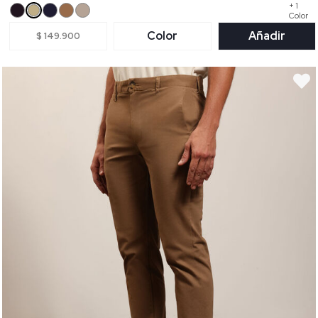
+ 1
Color
Color
Añadir
$ 149.900