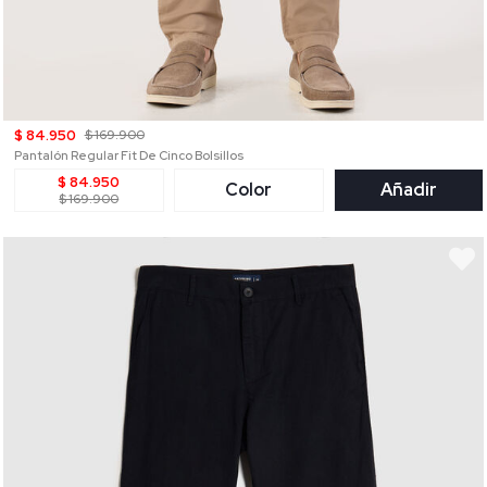
$ 84.950
$ 169.900
Pantalón Regular Fit De Cinco Bolsillos
$ 84.950
Color
Añadir
$ 169.900