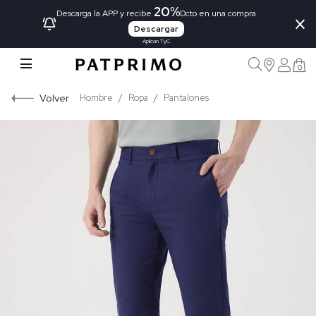
20%
×
Descarga la APP y recibe
Dcto en una compra
Descargar
Aplican TyC
0
Volver
Hombre
Ropa
Pantalones