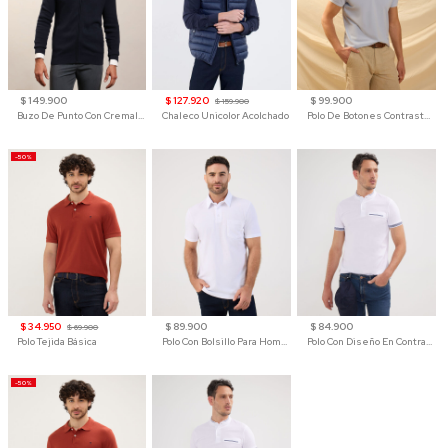
$ 149.900
$ 127.920
$ 99.900
$ 159.900
Buzo De Punto Con Cremallera Para Hombre
Chaleco Unicolor Acolchado
Polo De Botones Contraste Para Hombre
-50%
$ 34.950
$ 89.900
$ 84.900
$ 69.900
Polo Tejida Básica
Polo Con Bolsillo Para Hombre
Polo Con Diseño En Contraste
-50%