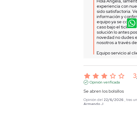
Hola Angela, lament
experiencia con nue
sido satisfactoria. Ve
información y confi
equipo ya se comunic
caso bajo el ticket N
solución lo antes pos
novedad no dudes en
nosotros a través de
Equipo servicio al cl
3
Opinión verificada
Se abren los bolsillos
Opinión del
22/6/2026
, tras 
Armando J.
Útil
(0)
Informe
Respuesta de
www.p
Hola Armando, gracia