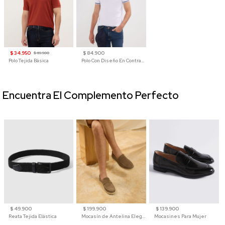
$ 34.950
$ 84.900
$ 69.900
Polo Tejida Básica
Polo Con Diseño En Contraste
Encuentra El Complemento Perfecto
$ 49.900
$ 199.900
$ 139.900
Reata Tejida Elástica
Mocasín de Antelina Elegante con Suela de Contraste Para Hombre
Mocasines Para Mujer