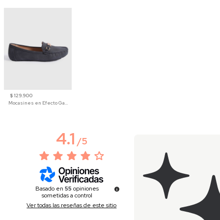
$ 129.900
Mocasines en Efecto Gamuzado Para Mujer
4.1
/
5
Basado en
55
opiniones
sometidas a control
Ver todas las reseñas de este sitio