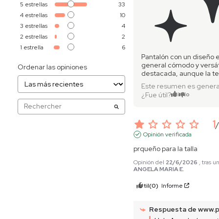
5
estrellas
33
4
estrellas
10
3
estrellas
4
2
estrellas
2
1
estrella
6
Pantalón con un diseño 
general cómodo y versáti
Ordenar las opiniones
destacada, aunque la t
Este resumen es genera
¿Fue útil?
Sí
No
1
Opinión verificada
prqueño para la talla
Opinión del
22/6/2026
, tras 
ANGELA MARIA E.
Útil
(0)
Informe
Respuesta de
www.p