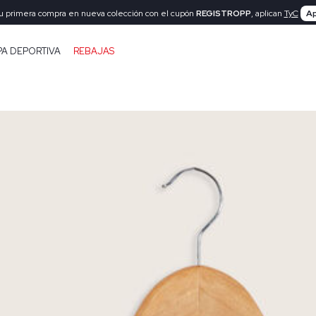
tu primera compra en nueva colección con el cupón
REGISTROPP
, aplican
TyC
Ap
PA DEPORTIVA
REBAJAS