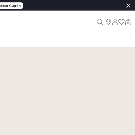
×
licar Cupón
0