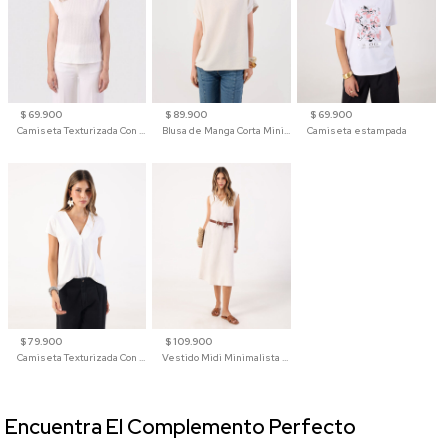
$ 69.900
$ 89.900
$ 69.900
Camiseta Texturizada Con Hombro Caído Para Mujer
Blusa de Manga Corta Minimalista para Mujer
Camiseta estampada
$ 79.900
$ 109.900
Camiseta Texturizada Con Cuello En V Para Mujer
Vestido Midi Minimalista De Silueta Amplia
Encuentra El Complemento Perfecto