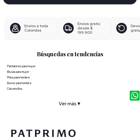
Envíos gratis
Envíos a toda
Devo
desde
$
Colombia
gratu
199.900
Búsquedas en tendencias
Pantalones para mujer
Blusas para mujer
Polos para hombre
Boxer para hombre
Calzoncillos
Ver más
▼