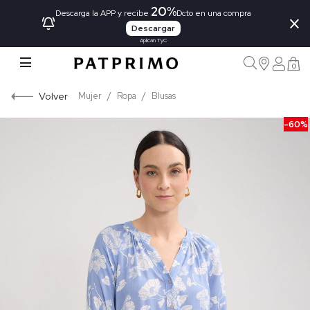
20%
×
Descarga la APP y recibe
Dcto en una compra
Descargar
Aplican TyC
0
Volver
Mujer
Ropa
Blusas
-60%