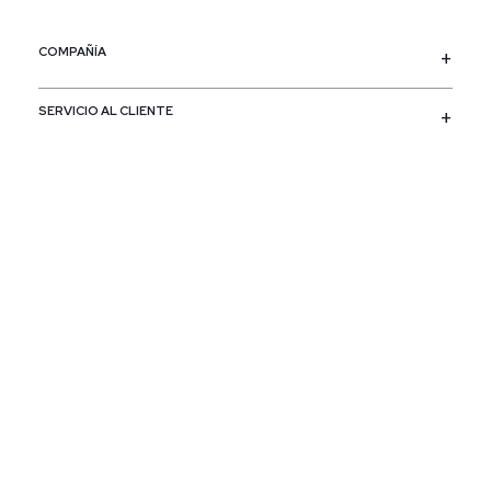
COMPAÑÍA
SERVICIO AL CLIENTE
POLÍTICAS
CONTACTO
SIGUENOS
PAÍS / REGIÓN
Colombia