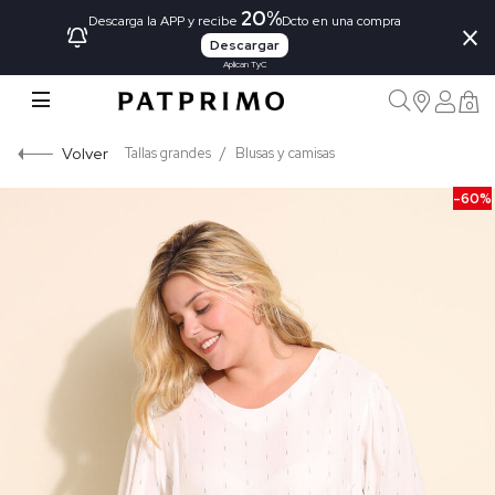
20%
×
Descarga la APP y recibe
Dcto en una compra
Descargar
Aplican TyC
0
Volver
Tallas grandes
Blusas y camisas
-60%