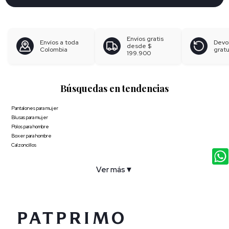
Envíos gratis
Envíos a toda
Devo
desde
$
Colombia
gratu
199.900
Búsquedas en tendencias
Pantalones para mujer
Blusas para mujer
Polos para hombre
Boxer para hombre
Calzoncillos
Ver más
▼