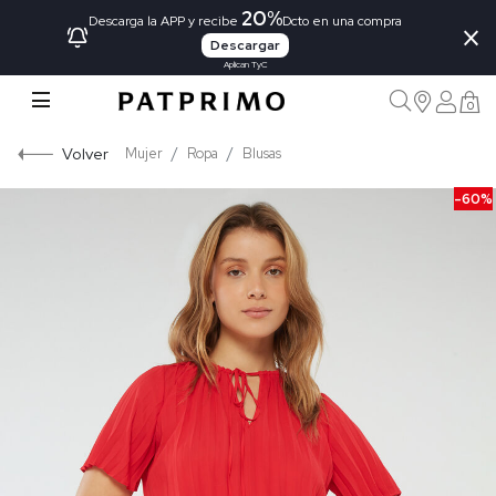
20%
×
Descarga la APP y recibe
Dcto en una compra
Descargar
Aplican TyC
0
Volver
Mujer
Ropa
Blusas
-60%