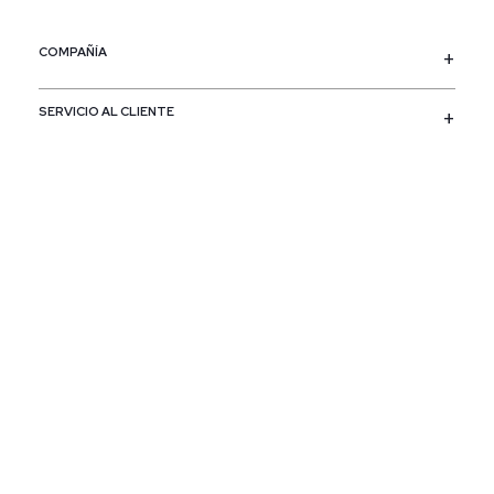
COMPAÑÍA
SERVICIO AL CLIENTE
POLÍTICAS
CONTACTO
SIGUENOS
PAÍS / REGIÓN
Colombia