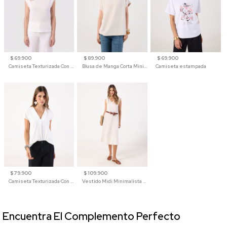
$ 69.900
$ 89.900
$ 69.900
Camiseta Texturizada Con Hombro Caído Para Mujer
Blusa de Manga Corta Minimalista para Mujer
Camiseta estampada
$ 79.900
$ 109.900
Camiseta Texturizada Con Cuello En V Para Mujer
Vestido Midi Minimalista De Silueta Amplia
Encuentra El Complemento Perfecto