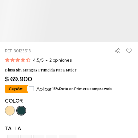
REF. 30123513
4.5
/
5
-
2
opiniones
Blusa Sin Mangas Fruncida Para Mujer
$ 69.900
Aplicar
Cupón:
15%Dcto en Primera compra web
COLOR
TALLA