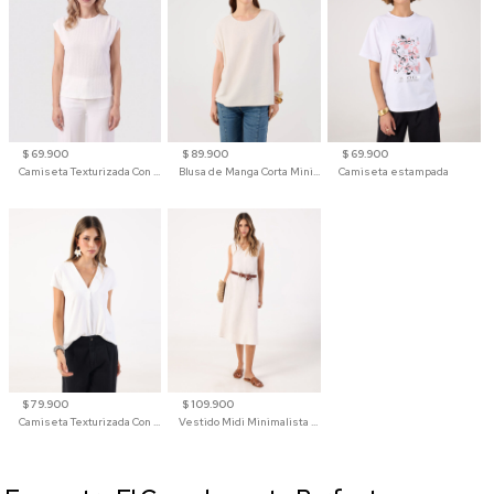
$ 69.900
$ 89.900
$ 69.900
Camiseta Texturizada Con Hombro Caído Para Mujer
Blusa de Manga Corta Minimalista para Mujer
Camiseta estampada
$ 79.900
$ 109.900
Camiseta Texturizada Con Cuello En V Para Mujer
Vestido Midi Minimalista De Silueta Amplia