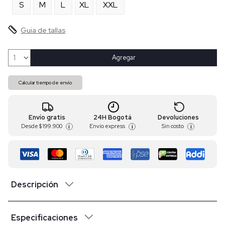
S
M
L
XL
XXL
Guia de tallas
Agregar
Calcular tiempo de envío
Envío gratis
24H Bogotá
Devoluciones
Desde
$ 199.900
Envío express
Sin costo
i
i
i
Descripción
Especificaciones