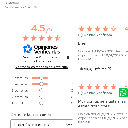
$ 129.900
Mocasines en Efecto Gamuzado Para Mujer
4.5
/
5
Opinión verificada
Bien
Opinión del
11/5/2026
, tras un
experiencia del
30/4/2026
po
Basado en
2
opiniones
Heisa M.
sometidas a control
Ver todas las reseñas de este sitio
Útil
(0)
Informe
5
estrellas
1
4
estrellas
1
5
3
estrellas
0
Opinión verificada
2
estrellas
0
Muy bonita, se ajusta a las 
1
estrella
0
especificaciones
Opinión del
20/1/2026
, tras u
Ordenar las opiniones
experiencia del
10/1/2026
por
Paola B.