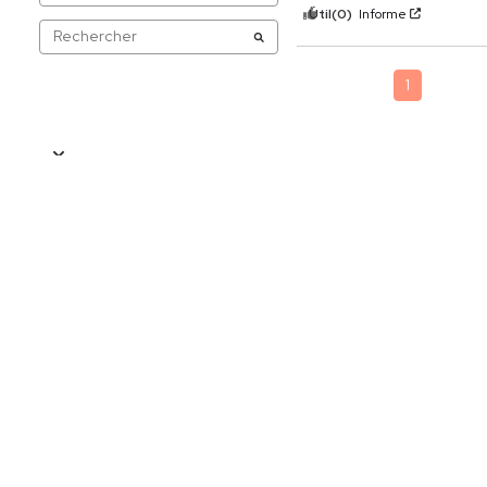
Útil
(0)
Informe
1
20%OFF
Descarga la APP y obtén: