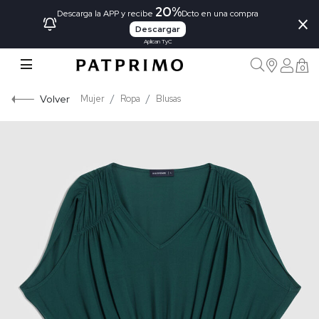
20%
×
Descarga la APP y recibe
Dcto en una compra
Descargar
Aplican TyC
0
Volver
Mujer
Ropa
Blusas