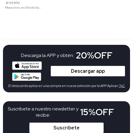
$ 129.900
Mocasines en Efecto Gamuzado Para Mujer
20%OFF
Descarga la APP y obtén:
Descargar app
El descuento aplica en una compra en nueva colección por la APP Aplican
TyC
Suscribete a nuestro newsletter y
15%OFF
recibe:
Suscribete