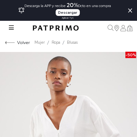
20%
×
Descarga la APP y recibe
Dcto en una compra
Descargar
Aplican TyC
0
Volver
Mujer
Ropa
Blusas
-50%