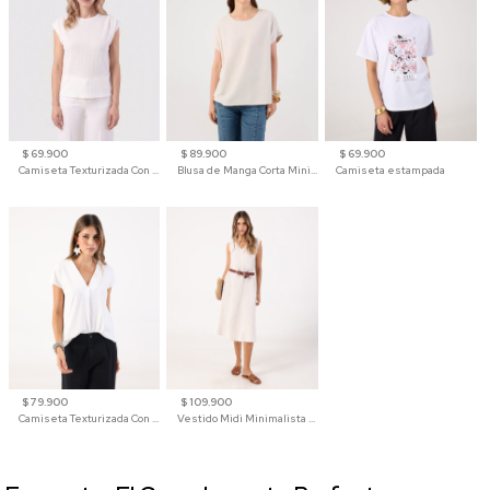
$ 69.900
$ 89.900
$ 69.900
Camiseta Texturizada Con Hombro Caído Para Mujer
Blusa de Manga Corta Minimalista para Mujer
Camiseta estampada
$ 79.900
$ 109.900
Camiseta Texturizada Con Cuello En V Para Mujer
Vestido Midi Minimalista De Silueta Amplia