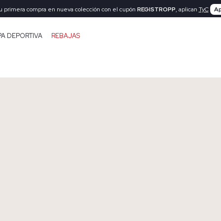
tu primera compra en nueva colección con el cupón
REGISTROPP
, aplican
TyC
Ap
PA DEPORTIVA
REBAJAS