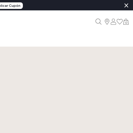
×
licar Cupón
0