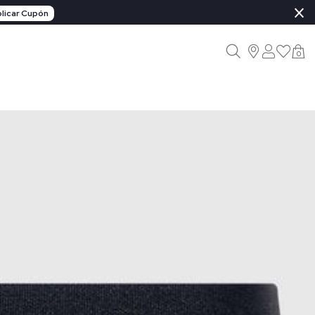
×
licar Cupón
0