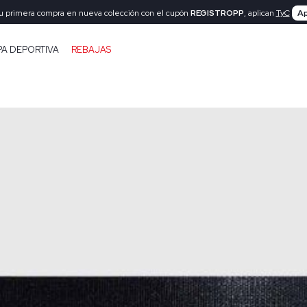
tu primera compra en nueva colección con el cupón
REGISTROPP
, aplican
TyC
Ap
PA DEPORTIVA
REBAJAS