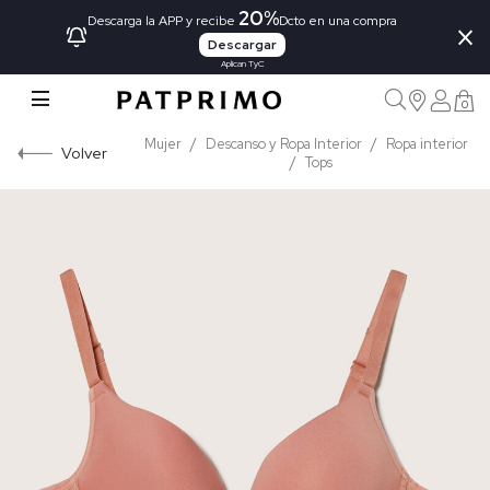
20%
×
Descarga la APP y recibe
Dcto en una compra
Descargar
Aplican TyC
0
Mujer
Descanso y Ropa Interior
Ropa interior
Volver
Tops