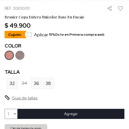
REF. 30830011
Brasier Copa Entera Unicolor Base En Encaje
$ 49.900
Aplicar
Cupón:
15%Dcto en Primera compra web
COLOR
TALLA
34
32
36
38
Guia de tallas
Agregar
Calcular tiempo de envío