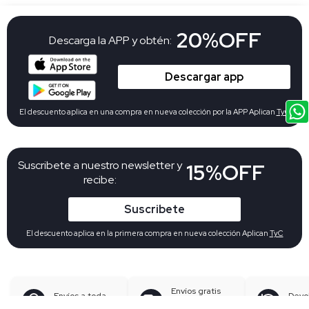
20%OFF
Descarga la APP y obtén:
Descargar app
El descuento aplica en una compra en nueva colección por la APP Aplican
TyC
Suscribete a nuestro newsletter y
15%OFF
recibe:
Suscribete
El descuento aplica en la primera compra en nueva colección Aplican
TyC
Envíos gratis
Envíos a toda
Devo
desde
$
Colombia
gratu