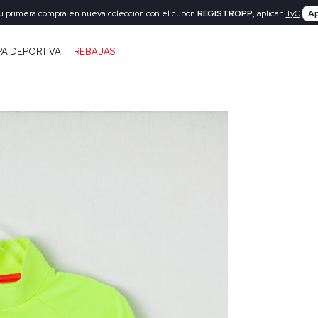
tu primera compra en nueva colección con el cupón
REGISTROPP
, aplican
TyC
Ap
PA DEPORTIVA
REBAJAS