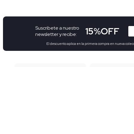
Suscribete a nuestro
15%OFF
newsletter y recibe:
El descuento aplica en la primera compra en nueva colec
Envíos grati
Envíos a toda Colombia
199.900
Pantalones para mujer
Blusas para mujer
Pijamas para mujer
Pantalón deportivo para hombre
Camisetas para mujer
Camisas para hombre
Blazer para hombre
camisas casuales para hombre