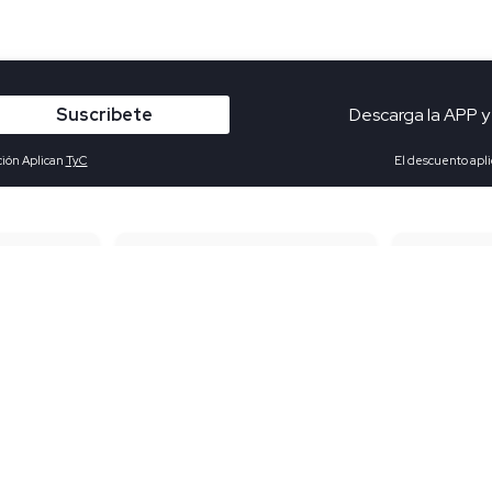
Suscribete
Descarga la APP y
ción Aplican
TyC
El descuento apli
s desde
$
Devoluciones gratuitas
Pag
Búsquedas en tendencias
Polos para hombre
Boxer para hombre
Calzoncil
Polos para mujer
Blazer para mujer
Vestidos
Jeans para mujer
Pantalones para hombre
Chaqueta
ropa interior para mujer
buzos para mujer
Chaqueta