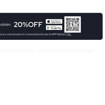
20%OFF
 obtén:
ca en una compra en nueva colección por la APP Aplican
TyC
o contraentrega
Compra 100% segura
los
Vestidos
 tallas grandes
Bermudas deportivas para hombre
s acolchadas para mujer
Camisetas deportivas para mujer
s deportivas para hombre
Pantalón deportivo para mujer