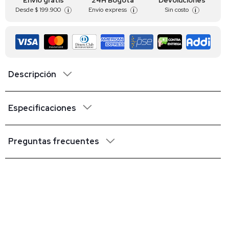
Envío gratis
24H Bogotá
Devoluciones
Desde
$ 199.900
Envío express
Sin costo
i
i
i
Descripción
Especificaciones
Preguntas frecuentes