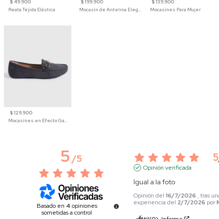
$ 49.900
$ 199.900
$ 139.900
Reata Tejida Elástica
Mocasín de Antelina Elegante con Suela de Contraste Para Hombre
Mocasines Para Mujer
$ 129.900
Mocasines en Efecto Gamuzado Para Mujer
5
5
/
5
Opinión verificada
Igual a la foto
Opinión del
16/7/2026
, tras un
experiencia del
2/7/2026
por
Basado en
4
opiniones
sometidas a control
Útil
(0)
Informe