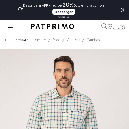
20%
×
Descarga la APP y recibe
Dcto en una compra
Descargar
Aplican TyC
0
Volver
Hombre
Ropa
Camisas
Camisas