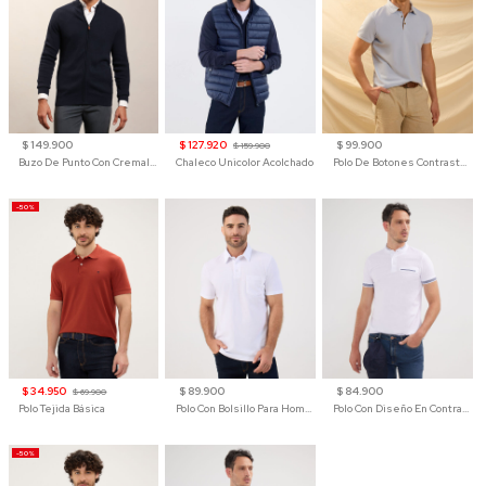
$ 149.900
$ 127.920
$ 99.900
$ 159.900
Buzo De Punto Con Cremallera Para Hombre
Chaleco Unicolor Acolchado
Polo De Botones Contraste Para Hombre
-50%
$ 34.950
$ 89.900
$ 84.900
$ 69.900
Polo Tejida Básica
Polo Con Bolsillo Para Hombre
Polo Con Diseño En Contraste
-50%