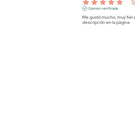
5
Opinión verificada
Me gustó mucho, muy fiel a 
descripción en la página
Opinión del
1/1/2026
, tras una
experiencia del
22/12/2025
po
Yesenia B.
Útil
(0)
Informe
1