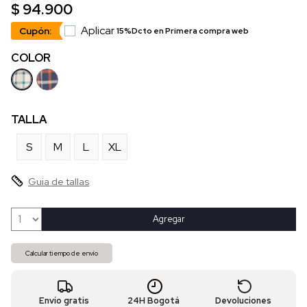
$ 94.900
Aplicar
Cupón:
15%Dcto en Primera compra web
COLOR
TALLA
S
M
L
XL
Guia de tallas
Agregar
Calcular tiempo de envío
Envío gratis
24H Bogotá
Devoluciones